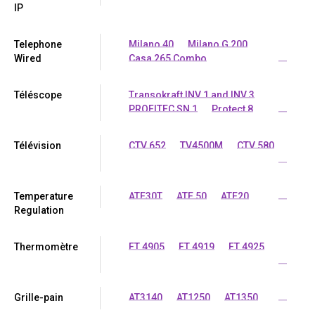
IP
Telephone
Milano 40
Milano G 200
Wired
Casa 265 Combo
...
Téléscope
Transokraft INV 1 and INV 3
PROFITEC SN 1
Protect 8
...
Télévision
CTV 652
TV4500M
CTV 580
...
Temperature
ATE30T
ATE 50
ATE20
...
Regulation
Thermomètre
FT 4905
FT 4919
FT 4925
...
Grille-pain
AT3140
AT1250
AT1350
...