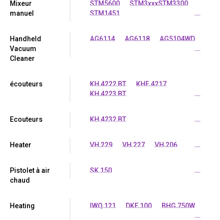
Mixeur
STM5600
STM3xxxSTM3300
manuel
STM1451
...
Handheld
AG6114
AG6118
AG5104WD
Vacuum
...
Cleaner
écouteurs
KH 4222 BT
KHF 4217
KH 4223 BT
...
Ecouteurs
KH 4232 BT
...
Heater
VH 229
VH 227
VH 206
...
Pistolet à air
SK 150
...
chaud
Heating
IWQ 121
DKE 100
BHG 750W
...