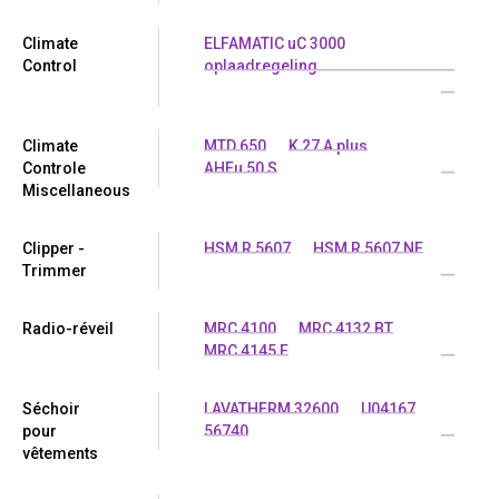
Climate
ELFAMATIC uC 3000
Control
oplaadregeling
...
Climate
MTD 650
K 27 A plus
Controle
AHEu 50 S
...
Miscellaneous
Clipper -
HSM R 5607
HSM R 5607 NE
Trimmer
...
Radio-réveil
MRC 4100
MRC 4132 BT
MRC 4145 F
...
Séchoir
LAVATHERM 32600
U04167
pour
56740
...
vêtements