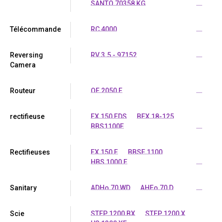
SANTO 70358 KG
...
Télécommande
RC 4000
...
Reversing
RV 3.5 - 97152
...
Camera
Routeur
OF 2050 E
...
rectifieuse
EX 150 EDS
BEX 18-125
BBS1100E
...
Rectifieuses
EX 150 E
BBSE 1100
HBS 1000 E
...
Sanitary
ADHo 70 WD
AHEo 70 D
...
Scie
STEP 1200 BX
STEP 1200 X