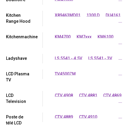
Kitchen
X89463MD01
1300 D
DU4161
Range Hood
...
Kitchenmachine
KM4700
KM7xxx
KM6100
...
Ladyshave
LS 5541 - 4.5V
LS 5541 - 3V
...
LCD Plasma
TV4500ZM
...
TV
LCD
CTV 4908
CTV 4881
CTV 4869
Television
...
Poste de
CTV 4889
CTV 4910
...
télé LCD