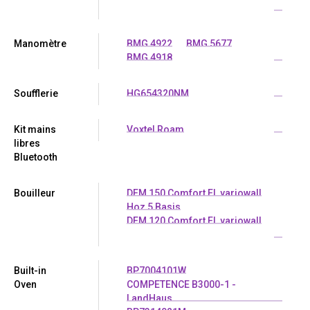
...
Manomètre
BMG 4922
BMG 5677
BMG 4918
...
Soufflerie
HG654320NM
...
Kit mains
Voxtel Roam
...
libres
Bluetooth
Bouilleur
DEM 150 Comfort EL variowall
Hoz 5 Basis
DEM 120 Comfort EL variowall
...
Built-in
BP7004101W
Oven
COMPETENCE B3000-1 -
LandHaus