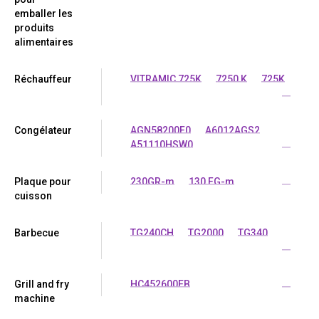
emballer les
produits
alimentaires
Réchauffeur
VITRAMIC 725K
7250 K
725K
...
Congélateur
AGN58200F0
A6012AGS2
A51110HSW0
...
Plaque pour
230GR-m
130 FG-m
...
cuisson
Barbecue
TG240CH
TG2000
TG340
...
Grill and fry
HC452600EB
...
machine