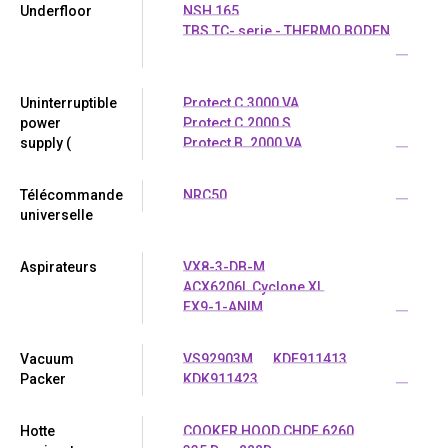
Underfloor
NSH 165
TBS TC- serie - THERMO BODEN
...
Uninterruptible
Protect C.3000 VA
power
Protect C.2000 S
supply (
Protect B. 2000 VA
...
Télécommande
NRC50
...
universelle
Aspirateurs
VX8-3-DB-M
ACX6206L Cyclone XL
FX9-1-ANIM
...
Vacuum
VS92903M
KDE911413
Packer
KDK911423
...
Hotte
COOKER HOOD CHDF 6260