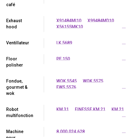
café
Exhaust
X91484MI10
X99484MD10
hood
X56155MK10
...
Ventillateur
LK 5689
...
Floor
PE 150
...
polisher
Fondue,
WOK 5545
WOK 5575
gourmet &
FWS 5576
...
wok
Robot
KM 31
FINESSE KM 21
KM 21
multifonction
...
Machine
8.000.024.628
...
pour