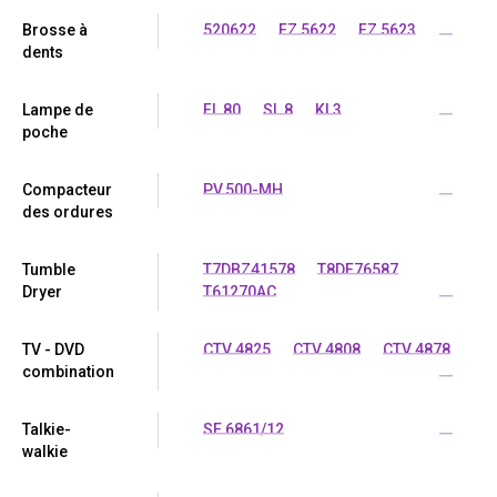
Brosse à
520622
EZ 5622
EZ 5623
...
dents
Lampe de
FL 80
SL 8
KL3
...
poche
Compacteur
PV.500-MH
...
des ordures
Tumble
T7DBZ41578
T8DE76587
Dryer
T61270AC
...
TV - DVD
CTV 4825
CTV 4808
CTV 4878
combination
...
Talkie-
SE 6861/12
...
walkie