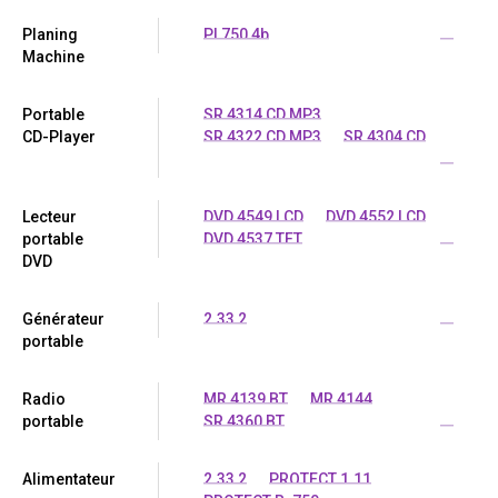
Planing
PL750 4b
...
Machine
Portable
SR 4314 CD MP3
CD-Player
SR 4322 CD MP3
SR 4304 CD
...
Lecteur
DVD 4549 LCD
DVD 4552 LCD
portable
DVD 4537 TFT
...
DVD
Générateur
2.33 2
...
portable
Radio
MR 4139 BT
MR 4144
portable
SR 4360 BT
...
Alimentateur
2.33 2
PROTECT 1.11