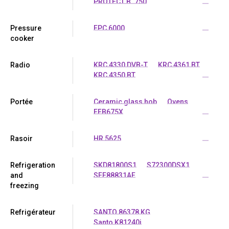
PROTECT B. 750
...
Pressure
EPC 6000
...
cooker
Radio
KRC 4330 DVB-T
KRC 4361 BT
KRC 4350 BT
...
Portée
Ceramic glass hob
Ovens
EFB675X
...
Rasoir
HR 5625
...
Refrigeration
SKD81800S1
S72300DSX1
and
SFE88831AF
...
freezing
Refrigérateur
SANTO 86378 KG
Santo K81240i