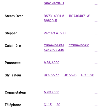
DB6146GR-U
...
Steam Oven
BS7314001M
BS7304071W
B9820-5
...
Stepper
Protect A. 500
...
Cuisinière
CIB6640ABM
CCB56400BX
69476VS-MN
...
Poussette
MBS 6000
...
Stylisateur
HCS 5577
HC 5585
HC 5590
...
Commutateur
MBS 2000
...
Téléphone
C115
20
...