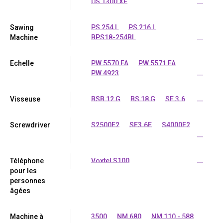
US 1300 XE
...
Sawing
PS 254 L
PS 216 L
Machine
BPS18-254BL
...
Echelle
PW 5570 FA
PW 5571 FA
PW 4923
...
Visseuse
BSB 12 G
BS 18 G
SE 3.6
...
Screwdriver
S2500E2
SE3.6E
S4000E2
...
Téléphone
Voxtel S100
...
pour les
personnes
âgées
Machine à
3500
NM 680
NM 110 - 588