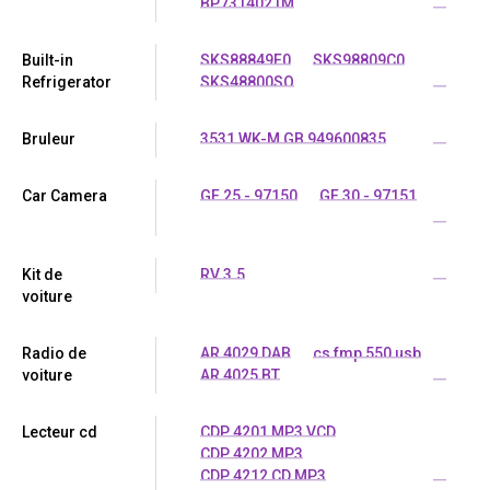
BP7314021M
...
Built-in
SKS88849F0
SKS98809C0
Refrigerator
SKS48800SO
...
Bruleur
3531 WK-M GB 949600835
...
Car Camera
GF 25 - 97150
GF 30 - 97151
...
Kit de
RV 3.5
...
voiture
Radio de
AR 4029 DAB
cs fmp 550 usb
voiture
AR 4025 BT
...
Lecteur cd
CDP 4201 MP3 VCD
CDP 4202 MP3
CDP 4212 CD MP3
...