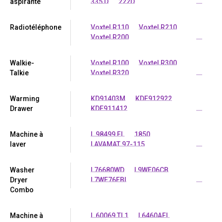
aspirante
335 D
222D
...
Radiotéléphone
Voxtel R110
Voxtel R210
Voxtel R200
...
Walkie-
Voxtel R100
Voxtel R300
Talkie
Voxtel R320
...
Warming
KD91403M
KDE912922
Drawer
KDE911412
...
Machine à
L 98499 FL
1850
laver
LAVAMAT 97-115
...
Washer
L76680WD
L9WE06CB
Dryer
L7WE76EBI
...
Combo
Machine à
L 60069 TL1
L6460AFL