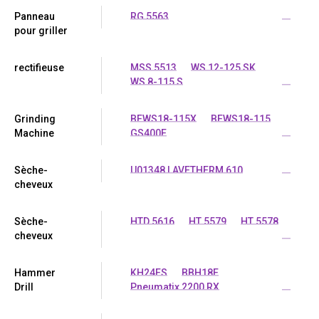
Panneau
RG 5563
...
pour griller
rectifieuse
MSS 5513
WS 12-125 SK
WS 8-115 S
...
Grinding
BEWS18-115X
BEWS18-115
Machine
GS400E
...
Sèche-
U01348 LAVETHERM 610
...
cheveux
Sèche-
HTD 5616
HT 5579
HT 5578
cheveux
...
Hammer
KH24ES
BBH18E
Drill
Pneumatix 2200 RX
...