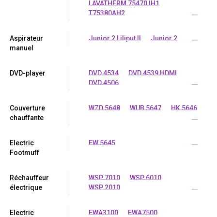
LAVATHERM 75470 IH1
T75380AH2
...
Aspirateur
Junior 2 Liliput II
Junior 2
...
manuel
DVD-player
DVD 4534
DVD 4539 HDMI
DVD 4506
...
Couverture
WZD 5648
WUB 5647
HK 5646
chauffante
...
Electric
FW 5645
...
Footmuff
Réchauffeur
WSP 7010
WSP 6010
électrique
WSP 2010
...
Electric
EWA3100
EWA7500