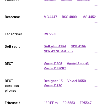
...
Berceuse
MC 4447
BSS 4800
IMS 4452
...
Fer à friser
LW 5583
...
DAB radio
DAB plus 4154
NDR 4156
NDR 4378 DAB plus
...
DECT
Voxtel D205
Voxtel Smart3
Voxtel D550BT
...
DECT
Designer 15
Voxtel D550
cordless
Voxtel D120
...
phones
Friteuse à
130 FF m
FR 5553
FR5547