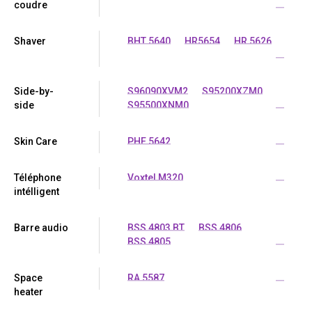
coudre
...
Shaver
BHT 5640
HR5654
HR 5626
...
Side-by-
S96090XVM2
S95200XZM0
side
S95500XNM0
...
Skin Care
PHE 5642
...
Téléphone
Voxtel M320
...
intélligent
Barre audio
BSS 4803 BT
BSS 4806
BSS 4805
...
Space
RA 5587
...
heater