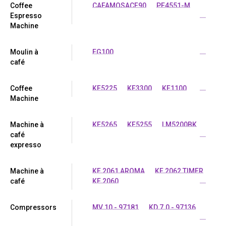
Coffee
CAFAMOSACF90
PE4551-M
Espresso
...
Machine
Moulin à
EG100
...
café
Coffee
KF5225
KF3300
KF1100
...
Machine
Machine à
KF5265
KF5255
LM5200BK
café
...
expresso
Machine à
KF 2061 AROMA
KF 2062 TIMER
café
KF 2060
...
Compressors
MV 10 - 97181
KD 7.0 - 97136
...