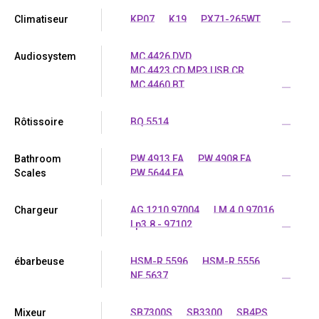
Climatiseur
KP07
K19
PX71-265WT
...
Audiosystem
MC 4426 DVD
MC 4423 CD MP3 USB CR
MC 4460 BT
...
Rôtissoire
BQ 5514
...
Bathroom
PW 4913 FA
PW 4908 FA
Scales
PW 5644 FA
...
Chargeur
AG 1210 97004
LM 4.0 97016
Lp3.8 - 97102
...
ébarbeuse
HSM-R 5596
HSM-R 5556
NE 5637
...
Mixeur
SB7300S
SB3300
SB4PS