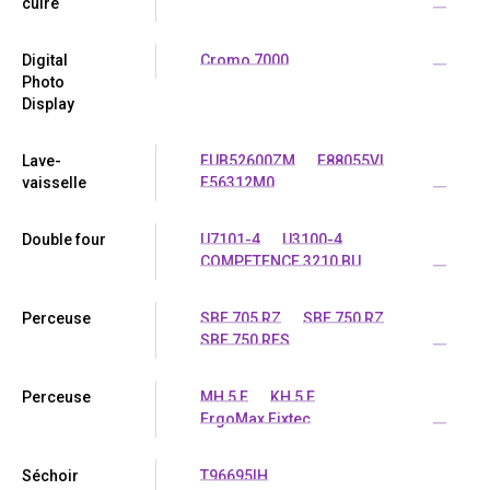
cuire
...
Digital
Cromo 7000
...
Photo
Display
Lave-
FUB52600ZM
F88055VI
vaisselle
F56312M0
...
Double four
U7101-4
U3100-4
COMPETENCE 3210 BU
...
Perceuse
SBE 705 RZ
SBE 750 RZ
SBE 750 RES
...
Perceuse
MH 5 E
KH 5 E
ErgoMax Fixtec
...
Séchoir
T96695IH