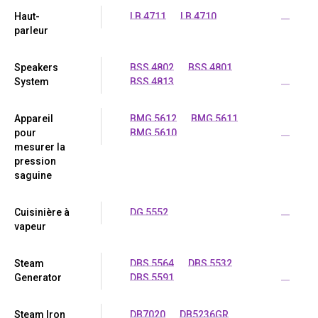
Haut-
LB 4711
LB 4710
...
parleur
Speakers
BSS 4802
BSS 4801
System
BSS 4813
...
Appareil
BMG 5612
BMG 5611
pour
BMG 5610
...
mesurer la
pression
saguine
Cuisinière à
DG 5552
...
vapeur
Steam
DBS 5564
DBS 5532
Generator
DBS 5591
...
Steam Iron
DB7020
DB5236GR