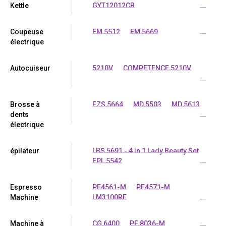
Kettle
GYT12012CB
...
Coupeuse
EM 5512
EM 5669
...
électrique
Autocuiseur
5210V
COMPETENCE 5210V
...
Brosse à
EZS 5664
MD 5503
MD 5613
dents
...
électrique
épilateur
LBS 5691 - 4 in 1 Lady Beauty Set
EPL 5542
...
Espresso
PE4561-M
PE4571-M
Machine
LM3100RE
...
Machine à
CG 6400
PE 8036-M
...