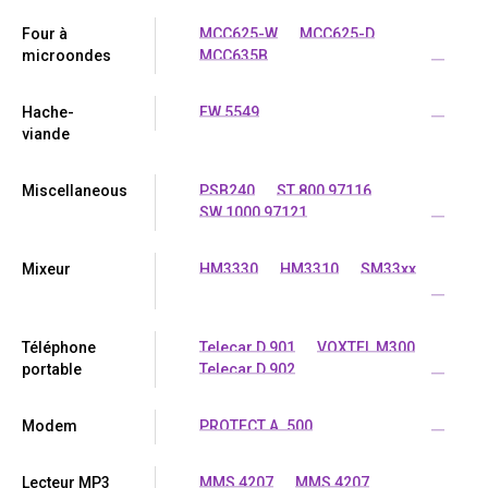
Four à
MCC625-W
MCC625-D
microondes
MCC635B
...
Hache-
FW 5549
...
viande
Miscellaneous
PSB240
ST 800 97116
SW 1000 97121
...
Mixeur
HM3330
HM3310
SM33xx
...
Téléphone
Telecar D 901
VOXTEL M300
portable
Telecar D 902
...
Modem
PROTECT A. 500
...
Lecteur MP3
MMS 4207
MMS 4207