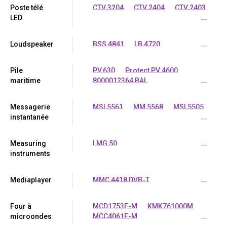
Poste télé
CTV 3204
CTV 2404
CTV 2403
LED
...
Loudspeaker
BSS 4841
LB 4720
...
Pile
PV.630
Protect PV 4600
maritime
8000012364 BAL
...
Messagerie
MSI 5561
MM 5568
MSI 5505
instantanée
...
Measuring
LMG 50
...
instruments
Mediaplayer
MMC 4418 DVB-T
...
Four à
MCD1753E-M
KMK761000M
microondes
MCC4061E-M
...