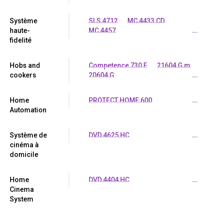
Système
SLS 4712
MC 4433 CD
haute-
MC 4457
...
fidelité
Hobs and
Competence 730 E
21604 G m
cookers
20604 G
...
Home
PROTECT HOME 600
...
Automation
Système de
DVD 4625 HC
...
cinéma à
domicile
Home
DVD 4404 HC
...
Cinema
System