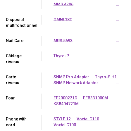
MMS 4206
...
Dispositif
OMNI 18C
...
multifonctionnel
Nail Care
MPS 5693
...
Câblage
Thyro-P
...
réseau
Carte
SNMP Pro Adapter
Thyro-S H1
réseau
SNMP Network Adaptor
...
Four
EE2000221D
EEB331000M
KS8404721M
...
Phone with
STYLE 12
Voxtel C110
cord
Voxtel C100
...