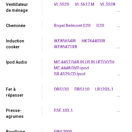
Ventillateur
VL 5529
VL 5617 M
VL 5528
de ménage
...
Cheminée
Royal Belmont G20
G20
...
Induction
IKE85654IB
HK764403IB
cooker
IKE85471XB
...
Ipod Audio
MC 4457 DAB PLUS BLUETOOTH
MC 4448 DVD ipod
SR 4329 CD Ipod
...
Fer à
DB5130
DB5110
LB1203-1
répasser
...
Presse-
ESF 103.1
...
agrumes
Bouilloire
EWA7000
...