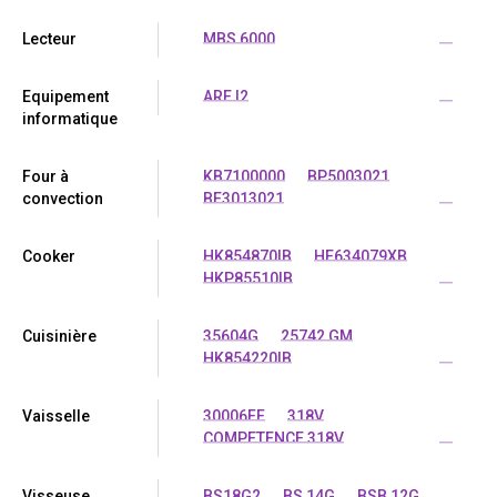
Lecteur
MBS 6000
...
Equipement
ARE I2
...
informatique
Four à
KB7100000
BP5003021
convection
BE3013021
...
Cooker
HK854870IB
HE634079XB
HKP85510IB
...
Cuisinière
35604G
25742 GM
HK854220IB
...
Vaisselle
30006FF
318V
COMPETENCE 318V
...
Visseuse
BS18G2
BS 14G
BSB 12G