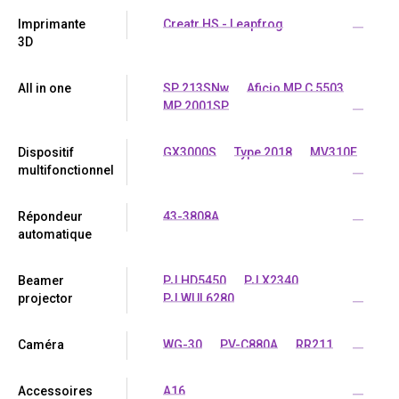
Imprimante
Creatr HS - Leapfrog
...
3D
All in one
SP 213SNw
Aficio MP C 5503
MP 2001SP
...
Dispositif
GX3000S
Type 2018
MV310E
multifonctionnel
...
Répondeur
43-3808A
...
automatique
Beamer
PJ HD5450
PJ X2340
projector
PJ WUL6280
...
Caméra
WG-30
PV-C880A
RR211
...
Accessoires
A16
...