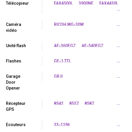
Télécopieur
FAX4500L
3900NF
FAX4430L
...
Caméra
RICOH WG-30W
...
vidéo
Unité flash
AF-360FGZ
AF-540FGZ
...
Flashes
GF-1 TTL
...
Garage
GR II
...
Door
Opener
Récepteur
8542
8557
8587
...
GPS
Ecouteurs
33-1196
...