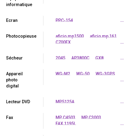
informatique
Ecran
PPC-154
...
Photocopieuse
aficio mp1500
aficio mp 161
C700EX
...
Sécheur
2045
AP3800C
GX8
...
Appareil
WG-M2
WG-50
WG-3GPS
photo
...
digital
Lecteur DVD
MP5125A
...
Fax
MP C4503
MP C3003
FAX 1195L
...