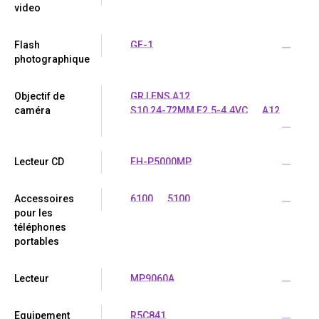
video
Flash
GF-1
...
photographique
Objectif de
GR LENS A12
caméra
S10 24-72MM F2.5-4.4VC
A12
...
Lecteur CD
FH-P5000MP
...
Accessoires
6100
5100
...
pour les
téléphones
portables
Lecteur
MP9060A
...
Equipement
R5C841
...