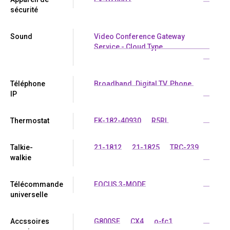
sécurité
Sound
Video Conference Gateway
Service - Cloud Type
...
Téléphone
Broadband. Digital TV. Phone.
IP
...
Thermostat
EK-182-40930
R5RL
...
Talkie-
21-1812
21-1825
TRC-239
walkie
...
Télécommande
FOCUS 3-MODE
...
universelle
Accssoires
G800SE
CX4
o-fc1
...