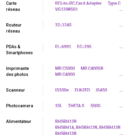
Carte
PCI-to-PC Card Adapter
Type C
réseau
VG1398501
...
Routeur
32-1245
...
réseau
PDAs &
EL-6991
EC-295
...
Smartphones
Imprimante
MP C5000
MP C400SR
des photos
MP C4000
...
Scanneur
IS300e
FU62ED
IS450
...
Photocamera
35L
THETA S
500G
...
Alimentateur
RH5RH12B
RH5RH1A, RH5RH12B, RH5RH13B
RH5RH13B
...