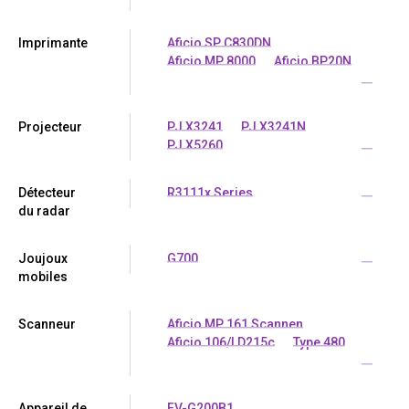
Imprimante
Aficio SP C830DN
Aficio MP 8000
Aficio BP20N
...
Projecteur
PJ X3241
PJ X3241N
PJ X5260
...
Détecteur
R3111x Series
...
du radar
Joujoux
G700
...
mobiles
Scanneur
Aficio MP 161 Scannen
Aficio 106/LD215c
Type 480
...
Appareil de
FV-G200B1
...