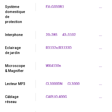
Système
FV-G030B1
...
domestique
de
protection
Interphone
20-285
43-3102
...
Eclairage
R3132x/R3133D
...
de jardin
Microscope
WX4130n
...
& Magnifier
Lecteur MP3
CL3000DN
CL3000
...
Câblage
CAPLIO 400G
...
réseau