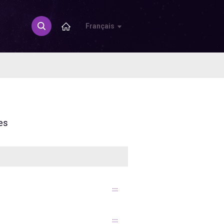
Français
es
...
...