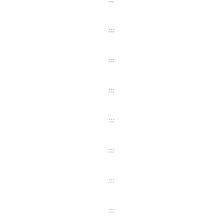
...
...
...
...
...
...
...