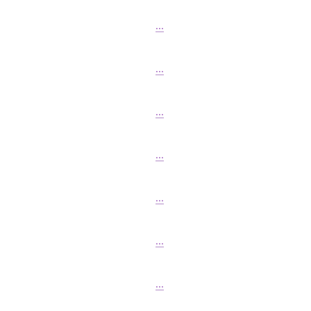
...
...
...
...
...
...
...