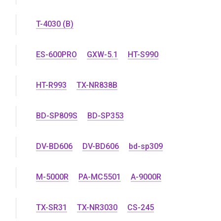
T-4030 (B)
ES-600PRO
GXW-5.1
HT-S990
HT-R993
TX-NR838B
BD-SP809S
BD-SP353
DV-BD606
DV-BD606
bd-sp309
M-5000R
PA-MC5501
A-9000R
TX-SR31
TX-NR3030
CS-245