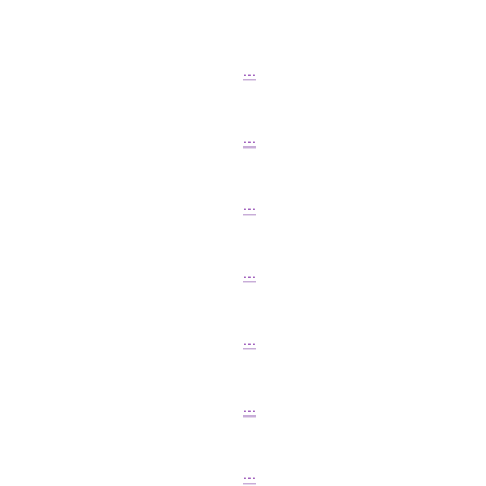
...
...
...
...
...
...
...