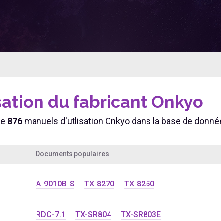
sation du fabricant Onkyo
de
876
manuels d'utlisation Onkyo dans la base de donné
Documents populaires
A-9010B-S
TX-8270
TX-8250
RDC-7.1
TX-SR804
TX-SR803E