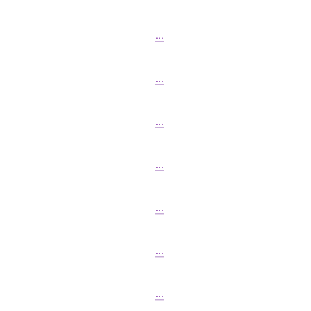
...
...
...
...
...
...
...