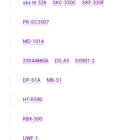
sks ht 528
SKC-330C
SKF-330F
PR-SC5507
MD-101A
29344880A
DS-A5
D0901-2
DP-S1A
MB-S1
HT-R590
RBX-500
UWF-1