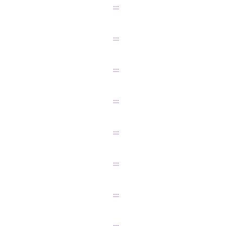
...
...
...
...
...
...
...
...