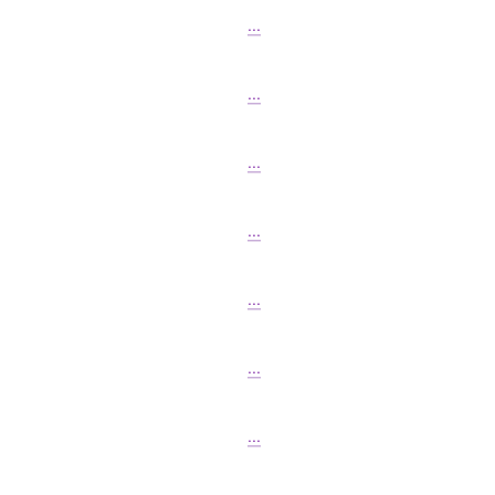
...
...
...
...
...
...
...