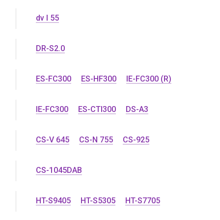
dv l 55
DR-S2.0
ES-FC300
ES-HF300
IE-FC300 (R)
IE-FC300
ES-CTI300
DS-A3
CS-V 645
CS-N 755
CS-925
CS-1045DAB
HT-S9405
HT-S5305
HT-S7705