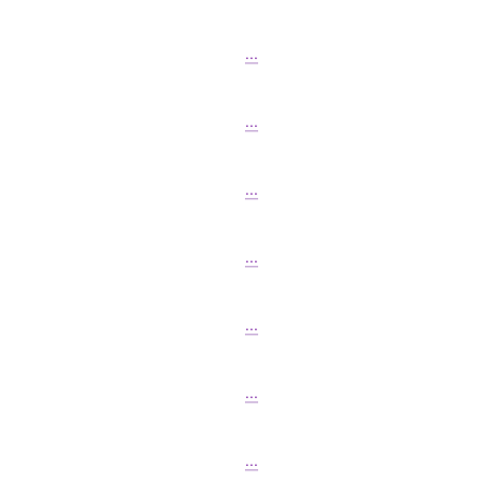
...
...
...
...
...
...
...