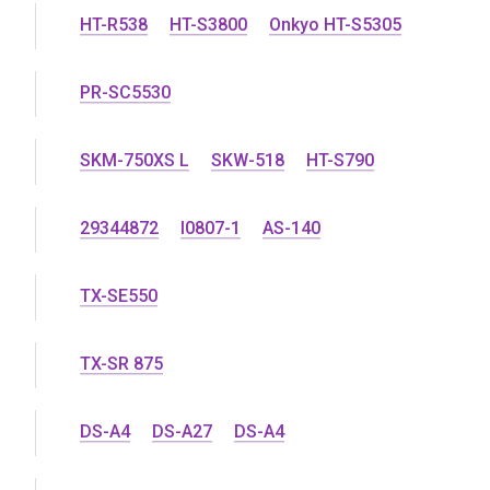
HT-R538
HT-S3800
Onkyo HT-S5305
PR-SC5530
SKM-750XS L
SKW-518
HT-S790
29344872
I0807-1
AS-140
TX-SE550
TX-SR 875
DS-A4
DS-A27
DS-A4