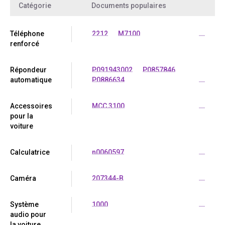
Catégorie
Documents populaires
Téléphone
2212
M7100
...
renforcé
Répondeur
P091943002
P0857846
automatique
P0886634
...
Accessoires
MCC 3100
...
pour la
voiture
Calculatrice
n0060597
...
Caméra
207344-B
...
Système
1000
...
audio pour
la voiture