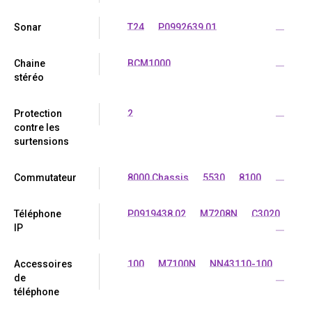
Sonar
T24
P0992639 01
...
Chaine
BCM1000
...
stéréo
Protection
2
...
contre les
surtensions
Commutateur
8000 Chassis
5530
8100
...
Téléphone
P0919438 02
M7208N
C3020
IP
...
Accessoires
100
M7100N
NN43110-100
de
...
téléphone