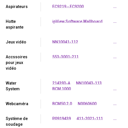
Aspirateurs
FC9219 - FC9200
...
Hotte
ipView Software Wallboard
...
aspirante
Jeux vidéo
NN10041-112
...
Accssoires
553-3001-211
...
pour jeux
vidéo
Water
214393-A
NN10043-113
System
BCM 1000
...
Webcaméra
BCM50 2.0
N0060600
...
Système de
P0919439
411-2021-111
...
soudage