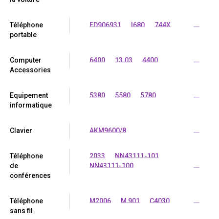
Téléphone
FD906931
I680
744X
...
portable
Computer
6400
13.03
4400
...
Accessories
Equipement
5380
5580
5780
...
informatique
Clavier
AKM9600/8
...
Téléphone
2033
NN43111-101
de
NN43111-100
...
conférences
Téléphone
M2006
M 901
C4030
...
sans fil