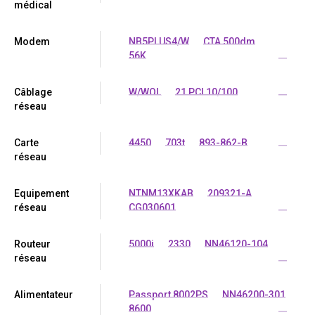
médical
Modem
NB5PLUS4/W
CTA 500dm
56K
...
Câblage
W/WOL
21 PCI 10/100
...
réseau
Carte
4450
703t
893-862-B
...
réseau
Equipement
NTNM13XKAB
209321-A
réseau
CG030601
...
Routeur
5000i
2330
NN46120-104
réseau
...
Alimentateur
Passport 8002PS
NN46200-301
8600
...