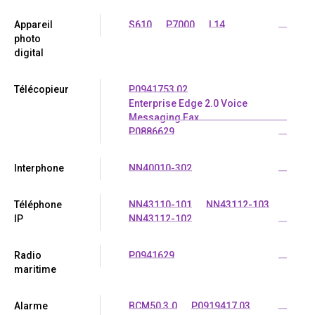
Appareil
S610
P7000
L14
...
photo
digital
Télécopieur
P0941753 02
Enterprise Edge 2.0 Voice
Messaging Fax
P0886629
...
Interphone
NN40010-302
...
Téléphone
NN43110-101
NN43112-103
IP
NN43112-102
...
Radio
P0941629
...
maritime
Alarme
BCM50 3.0
P0919417 03
...