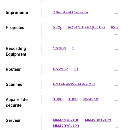
Imprimante
Attendant Console
...
Projecteur
822p
MCP 1.1 FP1(02.02)
83c
...
Recording
VSN04
1
...
Equipment
Routeur
BSR252
T1
...
Scanneur
ENTERPRISE EDGE 2.0
...
Appareil de
1000
1000
NS4540
...
sécurité
Serveur
NN44470-100
NN43001-122
NN42020-123
...