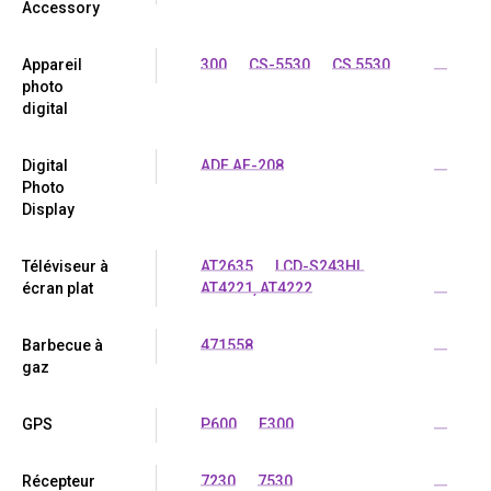
Accessory
Appareil
300
CS-5530
CS 5530
...
photo
digital
Digital
ADF AF-208
...
Photo
Display
Téléviseur à
AT2635
LCD-S243HL
écran plat
AT4221, AT4222
...
Barbecue à
471558
...
gaz
GPS
P600
E300
...
Récepteur
7230
7530
...