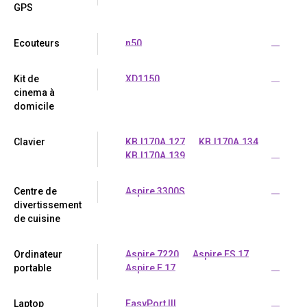
GPS
Ecouteurs
n50
...
Kit de
XD1150
...
cinema à
domicile
Clavier
KB.I170A.127
KB.I170A.134
KB.I170A.139
...
Centre de
Aspire 3300S
...
divertissement
de cuisine
Ordinateur
Aspire 7220
Aspire ES 17
portable
Aspire E 17
...
Laptop
EasyPort III
...