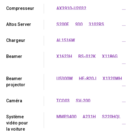
Compresseur
AX3910-U2032
...
Altos Server
S200F
930
3102RS
...
Chargeur
AL1516W
...
Beamer
X1623H
BS-012K
X1186G
...
Beamer
U5300W
HE-820J
X1320WH
projector
...
Caméra
TCO03
SV-200
...
Système
MMP3400
A231H
S220HQL
vidéo pour
...
la voiture