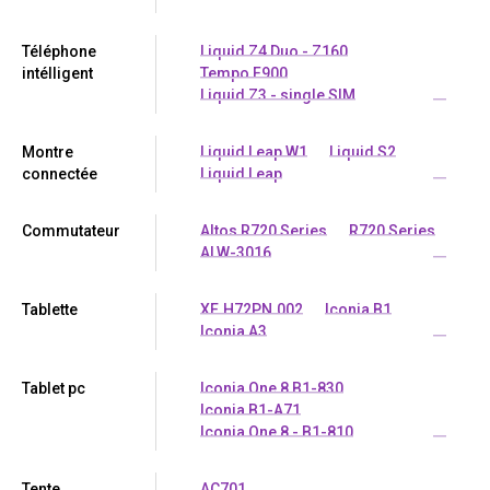
Téléphone
Liquid Z4 Duo - Z160
intélligent
Tempo F900
Liquid Z3 - single SIM
...
Montre
Liquid Leap W1
Liquid S2
connectée
Liquid Leap
...
Commutateur
Altos R720 Series
R720 Series
ALW-3016
...
Tablette
XE.H72PN.002
Iconia B1
Iconia A3
...
Tablet pc
Iconia One 8 B1-830
Iconia B1-A71
Iconia One 8 - B1-810
...
Tente
AC701
...