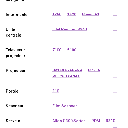
Imprimante
1350
1520
Power F1
...
Unité
Intel Pentium B940
...
centrale
Televiseur
7100
5100
...
projecteur
Projecteur
P3150 REFRESH
PD725
PD126D series
...
Portée
310
...
Scanneur
Film Scanner
...
Serveur
Altos G300 Series
RDM
R310
...