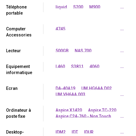
Téléphone
liquid
S200
M900
...
portable
Computer
4745
...
Accessories
Lecteur
500GB
NAS 700
...
Equipement
L460
S3811
4060
...
informatique
Ecran
DA-40A19
UM.HG6AA.D02
UM.VH6AA.003
...
Ordinateur à
Aspire X1420
Aspire TC-220
poste fixe
Aspire C24-760 - Non Touch
...
Desktop-
IDM2
IDT
IDUR
...