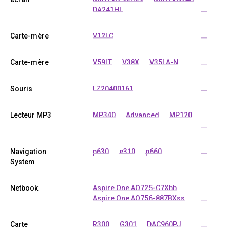
DA241HL
...
Carte-mère
V12LC
...
Carte-mère
V59LT
V38X
V35LA-N
...
Souris
LZ20400161
...
Lecteur MP3
MP340
Advanced
MP120
...
Navigation
p630
e310
p660
...
System
Netbook
Aspire One AO725-C7Xbb
Aspire One AO756-887BXss
...
Carte
R300
G301
DAC960PJ
...