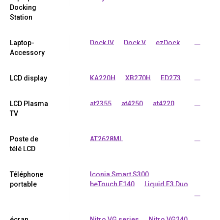
Docking
Station
Laptop-
Dock IV
Dock V
ezDock
...
Accessory
LCD display
KA220H
XB270H
ED273
...
LCD Plasma
at2355
at4250
at4220
...
TV
Poste de
AT2628ML
...
télé LCD
Téléphone
Iconia Smart S300
portable
beTouch E140
Liquid E3 Duo
...
écran
Nitro VG series
Nitro VG240