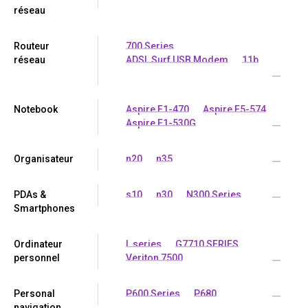
réseau
Routeur
700 Series
réseau
ADSL Surf USB Modem
11b
...
Notebook
Aspire E1-470
Aspire E5-574
Aspire E1-530G
...
Organisateur
n20
n35
...
PDAs &
s10
n30
N300 Series
...
Smartphones
Ordinateur
L series
G7710 SERIES
personnel
Veriton 7500
...
Personal
P600 Series
P680
...
navigation