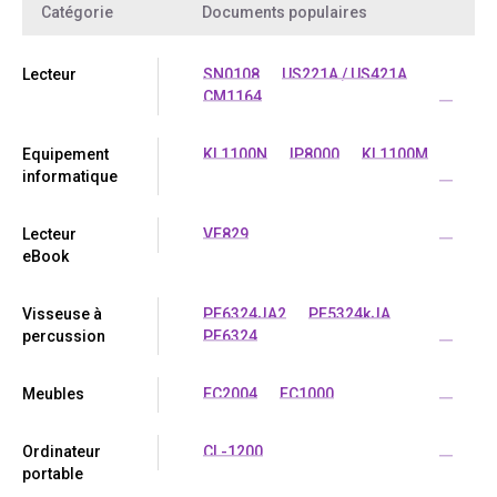
Catégorie
Documents populaires
Lecteur
SN0108
US221A / US421A
CM1164
...
Equipement
KL1100N
IP8000
KL1100M
informatique
...
Lecteur
VE829
...
eBook
Visseuse à
PE6324JA2
PE5324kJA
percussion
PE6324
...
Meubles
EC2004
EC1000
...
Ordinateur
CL-1200
...
portable