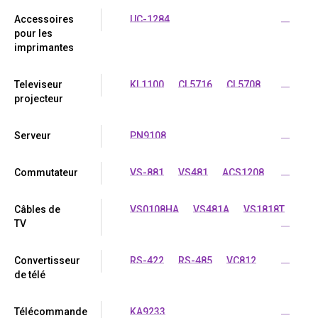
Accessoires
UC-1284
...
pour les
imprimantes
Televiseur
KL1100
CL5716
CL5708
...
projecteur
Serveur
PN9108
...
Commutateur
VS-881
VS481
ACS1208
...
Câbles de
VS0108HA
VS481A
VS1818T
TV
...
Convertisseur
RS-422
RS-485
VC812
...
de télé
Télécommande
KA9233
...