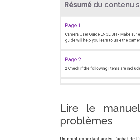
du contenu su
Résumé
Page 1
Camera User Guide ENGLISH • Make sur e you
guide will help you learn to us e the camer 
Page 2
2 Check if the following i tems are incl u
Page 3
3 Test Shots and Disclaimer Take some ini
Inc.
Lire le manuel
problèmes
Page 4
4 What Do You Want to Do? 4 z Shoot, leaving
scenes Shoot with special effects I w P V P
Un point important après l'achat de l