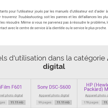
tants pour l'utilisateur joués par les manuels d'utilisateur est d'aider
ent the came ra buttons and switches. • Language th at display s on the screen ap
 y trouverez
Troubleshooting
, soit les pannes et les défaillances les 
ET button are represent ed by the following icons.
de les résoudre. Même si vous ne parvenez pas à résoudre le problème, l
ct avec le centre de service à la clientèle ou le service le plus proche.
ure that you read the safety precautions described below. Always ensure that t
 pages are intended to prevent injuries to yourself and other persons, or dam
s d'utilisation dans la catégorie
digital
ff in places where camera use is prohibited. The electromagnetic waves emitt
nd other devices.
HP (Hewle
jiFilm F601
Sony DSC-S600
Packard) 
all amounts of smoke may be emitted from the flash. This is due to the h igh int
eil photo digital
Appareil photo digital
Appareil photo d
f the unit. Please use a cot ton swab to remove dirt, dust or other foreign matt
ages
11.11
mb
99 pages
11.11
mb
178 pages
11