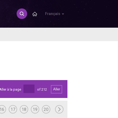
Français
Aller
Aller à la page
of
212
16
17
18
19
20
21
22
23
24
25
26