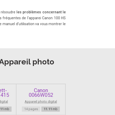
 à résoudre
les problèmes concernant le
pears ins ide [ ] (squa re brackets
plus fréquentes de l'apparei Canon 100 HS
e manuel d‘utilisation va vous montrer le
he product is used correctly. • The
age to the equipment.
Appareil photo
ed by the camera may interfere with
tt-
Canon
M415
0066W052
ensity of the flash burn ing dust
igital
Appareil photo digital
er from the flash to prevent heat
.11
mb
14 pages
11.11
mb