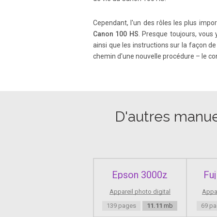
Page 9
Cependant, l'un des rôles les plus impor
9 • Icons are use d in the text to re pres
Canon 100 HS
. Presque toujours, vous
). • The direction al buttons an d FUNC./S
ainsi que les instructions sur la façon 
chemin d'une nouvelle procédure – le conta
Page 10
10 • Before using the product, please ens
safety precautions noted on the following
D'autres manuel
Page 11
Safety Precautions 11 • Turn the camera o
the o peration of electronic instruments a
Epson 3000z
Fu
Page 12
Safety Precautions 12 • In regular use, sm
Appareil photo digital
Appar
and foreign materials st uck to the front o
139 pages
11.11
mb
69 p
build-up and damage to the unit.