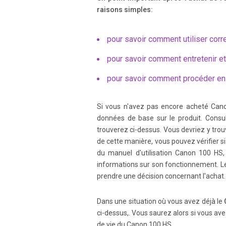
raisons simples:
Page 5
pour savoir comment utiliser corr
What Do You Want to Do? 5 1 z Look at my pictures .
............................. 122 z Look at my pictures o
pour savoir comment entretenir e
pour savoir comment procéder en
Page 6
6 Chapters 1 – 3 explain the ba sic operat
you learn more a s you read each chap ter. 
Si vous n'avez pas encore acheté Can
données de base sur le produit. Consult
trouverez ci-dessus. Vous devriez y tro
Page 7
de cette manière, vous pouvez vérifier s
Table of Contents 7 Shooting Stitch Assist I
du manuel d'utilisation Canon 100 HS,
........ 85 Turning th e Flash On .............. ..
informations sur son fonctionnement. L
prendre une décision concernant l'achat.
Page 8
Dans une situation où vous avez déjà le
Table of Contents 8 Choosing Images for Printin
ci-dessus,. Vous saurez alors si vous ave
Settings ............. ............. ............. .
de vie du Canon 100 HS.