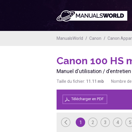
ManualsWorld
Canon
Canon Apparei
Canon 100 HS
m
Manuel d'utilisation / d'entreti
Taille du fichier:
11.11
mb
Nombre de
Télécharger en PDF
1
2
3
4
5