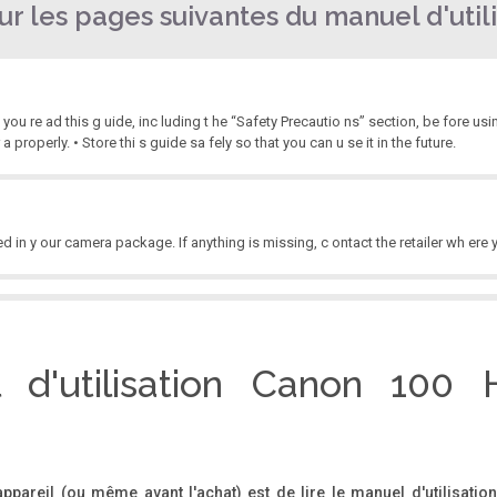
r les pages suivantes du manuel d'utili
 re ad this g uide, inc luding t he “Safety Precautio ns” section, be fore usi
a properly. • Store thi s guide sa fely so that you can u se it in the future.
ded in y our camera package. If anything is missing, c ontact the retailer wh er
t ial test shot s and play them ba ck to make sure the i mages were recorde d c
 d'utilisation Canon 100 
 it to the camera to make settings ......................... 24 O t S Take good peo
ortrai ts (p. 64) Facial expressions (p. 81) Kids and pets (p.
'appareil (ou même avant l'achat) est de lire le manuel d'utilisati