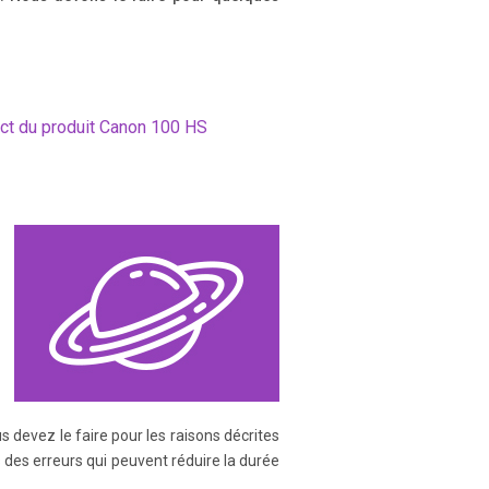
ack pi ctures (slideshow)
ect du produit Canon 100 HS
n the advanced f unctions, letting
ess (Exposure Compensati on) ....
s devez le faire pour les raisons décrites
.....166 Changing Shooting Functi on
s des erreurs qui peuvent réduire la durée