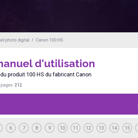
l photo digital
Canon 100 HS
anuel d'utilisation
en du produit 100 HS du fabricant Canon
 pages:
212
6
7
8
9
10
11
12
13
14
15