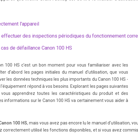
ectement l'appareil
..................................................................... 27 z Automatically play b
n a TV ...............
t effectuer des inspections périodiques du fonctionnement corr
 cas de défaillance Canon 100 HS
ion s and frequen tly used funct ions of this came ra. Chapters 4 onward explai
Checking the Package Contents .......2 Read This First .
on 100 HS c'est un bon moment pour vous familiariser avec les
er d'abord les pages initiales du manuel d'utilisation, que vous
uver les données techniques les plus importants du Canon 100 HS -
i l'équipement répond à vos besoins. Explorant les pages suivantes
mages ........ 82 Shooting in Program AE .............. ... 84 Adjusting the Brightn
 vous apprendrez toutes les caractéristiques du produit et des
...... 85 Adjusting the White Ba lance .
es informations sur le Canon 100 HS va certainement vous aider à
Canon 100 HS
, mais vous avez pas encore lu le manuel d'utilisation, vou
 g (DPOF) ....... ................ ............. ....159 Changing Camera Settings..... ..
z correctement utilisé les fonctions disponibles, et si vous avez commi
173 Changing Playback Function Settings .