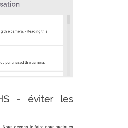
sation
ng th e camera. • Reading this
e you pu rchased th e camera.
orrectly. Pl ease note that Canon
HS - éviter les
ple shots Shoot various other
on. Nous devons le faire pour quelques