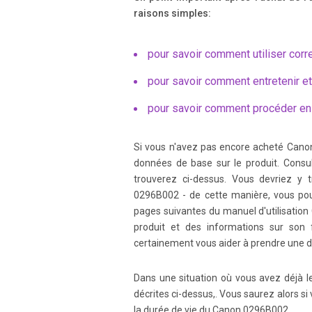
raisons simples:
Page 5
pour savoir comment utiliser corr
5 Contents 8 9 10 5 6 7 Selecting the AF Point...... ......
............................ 79 When Autofocus Fa
pour savoir comment entretenir e
pour savoir comment procéder en
Page 6
6 Contents at a Glance Image Quality Set pi
Print the image to a large size Î p.50 ( 73 ,
Si vous n'avez pas encore acheté Cano
données de base sur le produit. Consult
trouverez ci-dessus. Vous devriez y 
Page 7
0296B002 - de cette manière, vous pouv
7 Contents at a Glance Freeze or blur the a
pages suivantes du manuel d'utilisatio
priority AE) Adjust the image brightness 
produit et des informations sur son
certainement vous aider à prendre une d
Page 8
Dans une situation où vous avez déjà 
8 Safety Warnings Follow these safeguards
décrites ci-dessus,. Vous saurez alors si
Death • T o prevent fire, excessive heat,
accessories not specified in this booklet.
la durée de vie du Canon 0296B002.