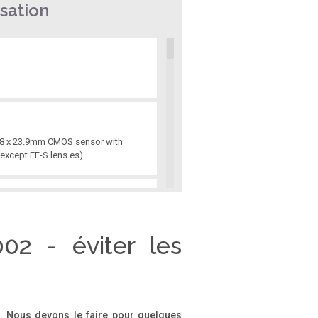
sation
35.8 x 23.9mm CMOS sensor with
(except EF-S lens es).
e careful not to lose any of the
n are recommended.
02 - éviter les
..........................
on. Nous devons le faire pour quelques