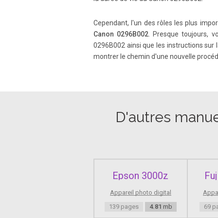
Cependant, l'un des rôles les plus impor
Page 9
Canon 0296B002
. Presque toujours, 
9 • If you drop the equipment and the casin
0296B002 ainsi que les instructions sur 
shock. • Do not disassemble or modify the
montrer le chemin d'une nouvelle procédure
Page 10
10 Camera Care This camera is a precision
underwater . If you accidentally drop the 
D'autres manuel
Page 11
11 Handling Precautions LCD Panel and LC
active pixels, there mi ght be a few dead 
Epson 3000z
Fu
Page 12
Appareil photo digital
Appar
12 Quick Start Guide 1 Insert the battery . 
139 pages
4.81
mb
69 p
mode switch to <AF>. (p.27) 4 Open the cov