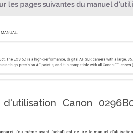
r les pages suivantes du manuel d'utili
N MANUAL.
ct. The EOS 5D is a high-performance, di gital AF SLR camera with a large, 
nine high-precision AF point s, and it is compatible with all Canon EF lenses 
een included with your camera. If anything is missing, contact your dealer . * B
 images) is included. Please purchase it separately . CF cards made by Ca no
 d'utilisation Canon 0296B0
........................................................................... 3 Contents at a Glance .... ...............
'appareil (ou même avant l'achat) est de lire le manuel d'utilisati