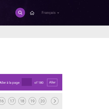
Français
Aller
Aller à la page
of
180
16
17
18
19
20
21
22
23
24
25
26