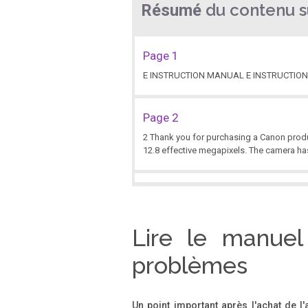
du contenu su
Résumé
Page 1
E INSTRUCTION MANUAL E INSTRUCTIO
Page 2
2 Thank you for purchasing a Canon produ
12.8 effective megapixels. The camera has 
Page 3
3 Check that all the following items have b
above items. * No CF card (for recording
Lire le manuel
problèmes
Page 4
4 1 2 3 4 Introduction Item Check List ....................... 
..........................................
Un point important après l'achat de l