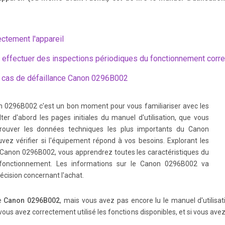
ectement l'appareil
.......................................................................... 77 Focusing an Off-Center Subj ect .
ils (Manual Focusing) .
t effectuer des inspections périodiques du fonctionnement corr
 cas de défaillance Canon 0296B002
cture effects Î p.53 (Selecting a Picture S tyle) Set custom picture effects Î p.
 83 , 1 ) T ake many photos Î p.50 ( 76 , 86 ) Adjust the color tone Î p.
n 0296B002 c'est un bon moment pour vous familiariser avec les
er d'abord les pages initiales du manuel d'utilisation, que vous
trouver les données techniques les plus importants du Canon
ez vérifier si l'équipement répond à vos besoins. Explorant les
ction Î p.86 ( s Shutter-priority AE) Blur or the background or make everything l
n Canon 0296B002, vous apprendrez toutes les caractéristiques du
(exposure) Î p.92 (Exposure compensation) Photograph fireworks Î p.
 fonctionnement. Les informations sur le Canon 0296B002 va
écision concernant l'achat.
le
Canon 0296B002
, mais vous avez pas encore lu le manuel d'utilisat
 an d use the equipment properly to prevent injury , death, and material damag
 vous avez correctement utilisé les fonctions disponibles, et si vous a
 chemic al leakage, and explosions, follow the safeguards below: - Do not use 