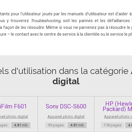
tants pour l'utilisateur joués par les manuels d'utilisateur est d'aider
vous y trouverez
Troubleshooting
, soit les pannes et les défaillance
g br eaks open to expose the internal parts, do not touch the internal parts due
la façon de les résoudre. Même si vous ne parvenez pas à résoudre le 
 equipment. High-voltage internal parts can cause electrical shock.
 – le contact avec le centre de service à la clientèle ou le service le p
 instrument. Do not drop it or subject it to physical shock. The camera is not
camera into wa ter , promptly consult your nearest Canon Service Center .
s d'utilisation dans la catégorie
digital
D Monitor Although the LCD monito r is manufactured with very high precisio
pixels among the remaining 0.01% or less pixels . Dead pixels displaying only bl
HP (Hewle
jiFilm F601
Sony DSC-S600
Packard) 
eil photo digital
Appareil photo digital
Appareil photo d
(p.24) T o recharge the battery , see page 22. 2 Atta ch the lens. (p.27) Align th
ages
4.81
mb
99 pages
4.81
mb
178 pages
4.
er and insert a CF card. (p.28) Face the label side toward you and insert the e