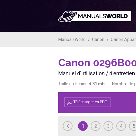
ManualsWorld
Canon
Canon Apparei
Canon 0296B0
Manuel d'utilisation / d'entreti
Taille du fichier:
4.81
mb
Nombre de 
Télécharger en PDF
1
2
3
4
5