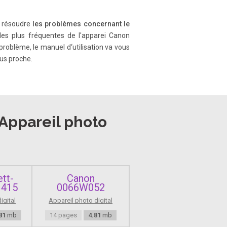
 à résoudre
les problèmes concernant le
s les plus fréquentes de l'apparei Canon
 to the possibility of electrical
problème, le manuel d‘utilisation va vous
lus proche.
 waterproof and ca nnot be used
Appareil photo
n technology with over 99.9 9%
ack or red, etc.
tt-
Canon
M415
0066W052
igital
Appareil photo digital
e red dot. 3 Set the lens focus
81
mb
14 pages
4.81
mb
nd with the small holes into the