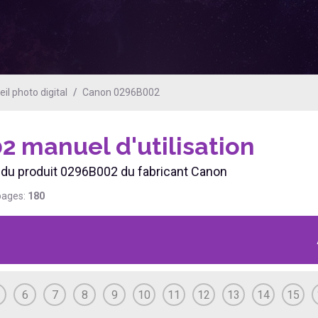
l photo digital
Canon 0296B002
02
manuel d'utilisation
en du produit 0296B002 du fabricant Canon
pages:
180
6
7
8
9
10
11
12
13
14
15