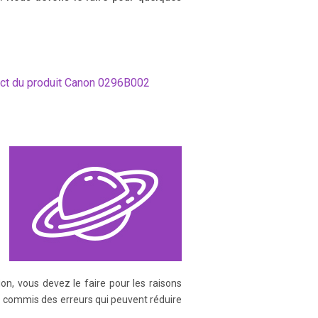
..........................................
ect du produit Canon 0296B002
55 (Customizing the Picture S tyle)
ook sharp Î p.88 ( f Aperture-
ion, vous devez le faire pour les raisons
e. Preventing Serious Injury or
vez commis des erreurs qui peuvent réduire
any batteries, power sources, and