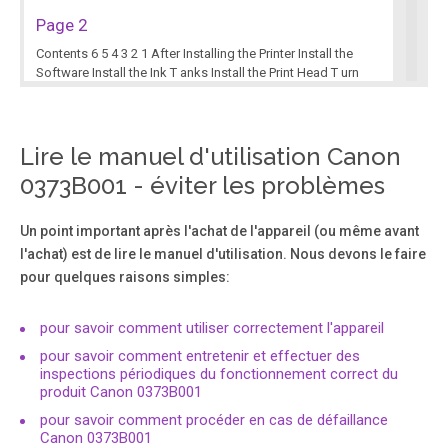
Page 2
Contents 6 5 4 3 2 1 After Installing the Printer Install the
Software Install the Ink T anks Install the Print Head T urn
the Power On Loading Paper Preparation.
Lire le manuel d'utilisation Canon
Page 3
0373B001 - éviter les problèmes
1 Symbols ■ The following symbols are used to mark
important instructions. Observe these instructions. Model
Number: K10336 (Pro9500 Mark II) Additional
Un point important après l'achat de l'appareil (ou même avant
explanations. Instructions that, if ignored, could result in
l'achat) est de lire le manuel d'utilisation. Nous devons le faire
personal injury or material damage.
pour quelques raisons simples:
Page 4
pour savoir comment utiliser correctement l'appareil
2 1 Preparation Check the Included Items ■ Manuals •
pour savoir comment entretenir et effectuer des
Before turning on the printer , remove all the orange tapes
inspections périodiques du fonctionnement correct du
and the protective sheets. Setup CD-ROM (containing the
produit Canon 0373B001
drivers, applications and on-screen manuals) • W arranty •
pour savoir comment procéder en cas de défaillance
power cord A USB cable is necessary to connect the
Canon 0373B001
printer with your computer .