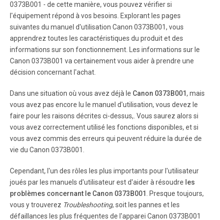
pressure to it. • Open the T op Cover (C). The Print Head
0373B001 - de cette manière, vous pouvez vérifier si
Holder (D) comes out. (This is where you install the Print
l'équipement répond à vos besoins. Explorant les pages
Head.) The Print Head Holder makes a noise as it moves.
suivantes du manuel d'utilisation Canon 0373B001, vous
apprendrez toutes les caractéristiques du produit et des
informations sur son fonctionnement. Les informations sur le
Page 8
Canon 0373B001 va certainement vous aider à prendre une
6 3 3 5 4 E Firmly raise the Print Head Lock Lever (E) until it
décision concernant l'achat.
stops. There may be some transparent or light color ink
on the inside of the bag the Print Head comes in, or the
Dans une situation où vous avez déjà le
Canon 0373B001
, mais
inside of the protective cap - this has no effect on print
quality . Be careful not to get ink on yourself when
vous avez pas encore lu le manuel d'utilisation, vous devez le
handling these items.
faire pour les raisons décrites ci-dessus,. Vous saurez alors si
vous avez correctement utilisé les fonctions disponibles, et si
vous avez commis des erreurs qui peuvent réduire la durée de
Page 9
vie du Canon 0373B001.
7 6 1 2 3 4 5 6 7 E Lower the Print Head Lock Lever (E)
completely . Set the Print Head in place. Pinch the Print
Cependant, l'un des rôles les plus importants pour l'utilisateur
Head Lock Lever rmly and lower it gently . • Do not knock
joués par les manuels d'utilisateur est d'aider à résoudre
les
the Print Head against the sides of the holder . • Once you
problèmes concernant le Canon 0373B001
. Presque toujours,
have installed the Print Head, do not remove it
unnecessarily .
vous y trouverez
Troubleshooting
, soit les pannes et les
défaillances les plus fréquentes de l'apparei Canon 0373B001