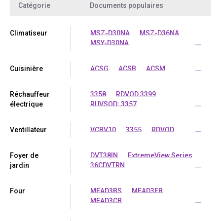
Catégorie
Documents populaires
Climatiseur
MSZ-D30NA
MSZ-D36NA
MSY-D30NA
...
Cuisinière
ACSG
ACSB
ACSM
...
Réchauffeur
3358
RDVOD 3399
électrique
RUVSOD: 3357
...
Ventillateur
VCBV10
3355
RDVOD
...
Foyer de
DVT38IN
ExtremeView Series
jardin
36CDVTRN
...
Four
MEAD3BS
MEAD3EB
MEAD3CB
...