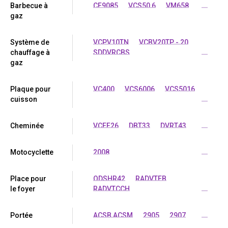
Barbecue à
CF9085
VCS50 6
VM658
...
gaz
Système de
VCPV10TN
VCBV20TP - 20
chauffage à
SDDVRCBS
...
gaz
Plaque pour
VC400
VCS6006
VCS5016
cuisson
...
Cheminée
VCEF26
DBT33
DVRT43
...
Motocyclette
2008
...
Place pour
ODSHR42
RADVTEB
le foyer
RADVTCCH
...
Portée
ACSB ACSM
2905
2907
...