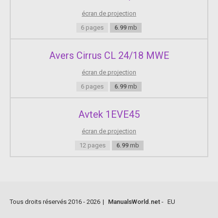
.
écran de projection
6 pages
6.99
mb
Page 23
Avers Cirrus CL 24/18 MWE
.
écran de projection
Page 24
6 pages
6.99
mb
.
Avtek 1EVE45
Page 25
écran de projection
.
12 pages
6.99
mb
Page 26
.
Tous droits réservés 2016 - 2026
|
ManualsWorld.net
-
EU
Page 27