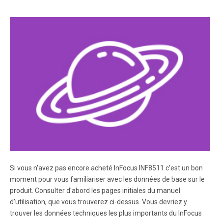
.
Page 8
.
Page 9
.
Page 10
.
Si vous n'avez pas encore acheté InFocus INF8511 c'est un bon
Page 11
moment pour vous familiariser avec les données de base sur le
.
produit. Consulter d'abord les pages initiales du manuel
d'utilisation, que vous trouverez ci-dessus. Vous devriez y
trouver les données techniques les plus importants du InFocus
Page 12