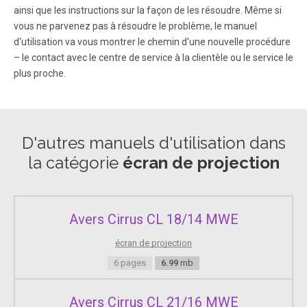
ainsi que les instructions sur la façon de les résoudre. Même si
.
vous ne parvenez pas à résoudre le problème, le manuel
d‘utilisation va vous montrer le chemin d'une nouvelle procédure
Page 18
– le contact avec le centre de service à la clientèle ou le service le
plus proche.
.
Page 19
D'autres manuels d'utilisation dans
.
la catégorie
écran de projection
Page 20
.
Avers Cirrus CL 18/14 MWE
Page 21
écran de projection
.
6 pages
6.99
mb
Avers Cirrus CL 21/16 MWE
Page 22