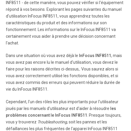
INF8511 - de cette manière, vous pouvez vérifier si l'équipement
.
répond à vos besoins. Explorant les pages suivantes du manuel
d'utilisation InFocus INF8511, vous apprendrez toutes les
caractéristiques du produit et des informations sur son
Page 13
fonctionnement. Les informations sur le InFocus INF8511 va
.
certainement vous aider à prendre une décision concernant
l'achat.
Page 14
Dans une situation où vous avez déjà le
InFocus INF8511
, mais
.
vous avez pas encore lu le manuel d'utilisation, vous devez le
faire pour les raisons décrites ci-dessus,. Vous saurez alors si
vous avez correctement utilisé les fonctions disponibles, et si
Page 15
vous avez commis des erreurs qui peuvent réduire la durée de
.
vie du InFocus INF8511.
Cependant, l'un des rôles les plus importants pour l'utilisateur
Page 16
joués par les manuels d'utilisateur est d'aider à résoudre
les
.
problèmes concernant le InFocus INF8511
. Presque toujours,
vous y trouverez
Troubleshooting
, soit les pannes et les
Page 17
défaillances les plus fréquentes de l'apparei InFocus INF8511