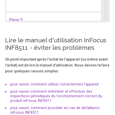
.
Page 3
.
Lire le manuel d'utilisation InFocus
Page 4
INF8511 - éviter les problèmes
.
Un point important après l'achat de l'appareil (ou même avant
l'achat) est de lire le manuel d'utilisation. Nous devons le faire
Page 5
pour quelques raisons simples:
.
pour savoir comment utiliser correctement l'appareil
Page 6
pour savoir comment entretenir et effectuer des
inspections périodiques du fonctionnement correct du
.
produit InFocus INF8511
pour savoir comment procéder en cas de défaillance
Page 7
InFocus INF8511