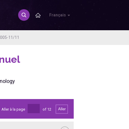
Français
M005-11/11
nuel
hnology
Aller
Aller à la page
of
12