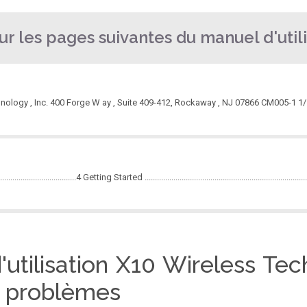
r les pages suivantes du manuel d'utili
hnology , Inc. 400 Forge W ay , Suite 409-412, Rockaway , NJ 07866 CM005-1 1
.......................................4 Getting Started ................................................................
d owner of the newest technology in tablets. Powered by Android 2.3.4, the X1
d'utilisation X10 Wireless T
 it has a b.
es problèmes