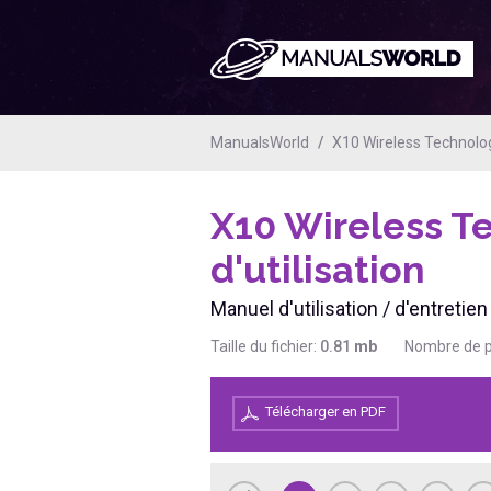
ManualsWorld
X10 Wireless Technolo
X10 Wireless 
d'utilisation
Manuel d'utilisation / d'entret
Taille du fichier:
0.81
mb
Nombre de 
Télécharger en PDF