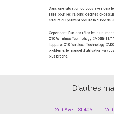
Page 8
Dans une situation où vous avez déjà l
14 15 Moving Apps between the 5 screens Y
Home screen is the screen in the middle o
faire pour les raisons décrites ci-dess
erreurs qui peuvent réduire la durée de
Page 9
Cependant, l'un des rôles les plus impor
16 17 6. T ouch OK in the window that ap
X10 Wireless Technology CM005-11/1
main device memory , and one for the Micro
l'apparei X10 Wireless Technology CM00
problème, le manuel d‘utilisation va vous
plus proche.
Page 10
18 19 How to connect the AirPadX to a TV 
Connect the AirPadX to your TV with the ca
Page 11
D'autres man
20 21 How to move Apps to a microSD Card,
the SD card, you will see an option to Mov
2nd Ave. 130405
2nd
Page 12