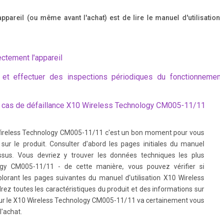
dX, connect the included power supply to the jack on the side of your AirPadX 
'appareil (ou même avant l'achat) est de lire le manuel d'utilisati
t may take up to 4 hours to fully charge the unit. The AirPadX does NOT charge
ectement l'appareil
5. T ouch Select time zone. Scroll and select your time zone. 6. T ouch Set date
 et effectuer des inspections périodiques du fonctionnemen
 as time and date format. 8. T ouch the Home icon or hard key to the right of th
 cas de défaillance X10 Wireless Technology CM005-11/11
 Android Appstore so you can download FREE Apps, and purchase other ones. No
Wireless Technology CM005-11/11 c'est un bon moment pour vous
ou don’t already have one. 1. On your Home screen, touch on the Settings ico
sur le produit. Consulter d'abord les pages initiales du manuel
dessus. Vous devriez y trouver les données techniques les plus
gy CM005-11/11 - de cette manière, vous pouvez vérifier si
lorant les pages suivantes du manuel d'utilisation X10 Wireless
n your Home screen, touch the Settings icon. 2. Scroll to and touch Applications
z toutes les caractéristiques du produit et des informations sur
correct screen). 3. T ouch Manage applications. 4. Scroll to and then touch the 
ur le X10 Wireless Technology CM005-11/11 va certainement vous
l'achat.