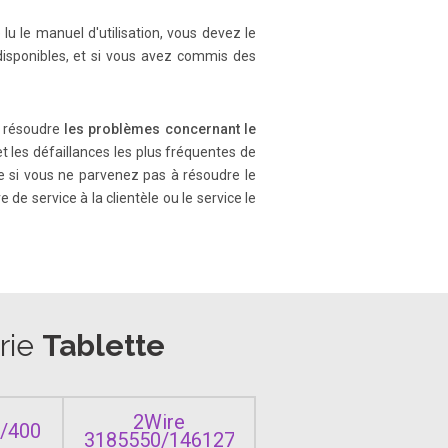
lu le manuel d'utilisation, vous devez le
rete screens on your AirPadX. Y our
t your Home screen.
 disponibles, et si vous avez commis des
 à résoudre
les problèmes concernant le
es in “My Computer” - one for the
et les défaillances les plus fréquentes de
e si vous ne parvenez pas à résoudre le
de service à la clientèle ou le service le
 HDMI cable (sold separately).
 video input.
orie
Tablette
oved, or if the App is already on
exit back to your Home screen.
2Wire
S/400
3185550/146127