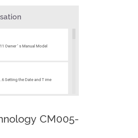
sation
/11 Owner ’ s Manual Model
.................6 Setting the Date and T ime
0 AirPadX is equipped with a
echnology CM005-