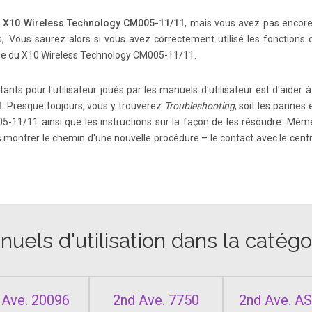
e
X10 Wireless Technology CM005-11/11
, mais vous avez pas encore 
 ou will notice 5 dots in the top center of the screen. These represent 5 disc
f the 5 screens, and so when the center dot is the solid one you are looking a
us,. Vous saurez alors si vous avez correctement utilisé les fonctions
 vie du X10 Wireless Technology CM005-11/11.
tants pour l'utilisateur joués par les manuels d'utilisateur est d'aider
pears. Y our AirPadX will now appear as two different Removable Storage Devic
1
. Presque toujours, vous y trouverez
Troubleshooting
, soit les pannes 
SD card. T ransfer ﬁ les like you would transfer from any drive to another .
5-11/11 ainsi que les instructions sur la façon de les résoudre. Mêm
 montrer le chemin d'une nouvelle procédure – le contact avec le centre 
First, make sure your TV has an HDMI input, you will also need a mini HDMI to
ble, then follow the instructions in your TV’ s manual to view the correct HDMI
uels d'utilisation dans la catég
 cont. 4. T ouch Move to SD card, the button changes to Moving. After it’ s m
e to Device. 5. T ouch the Home icon or hard key to the right of the screen to 
 Ave. 20096
2nd Ave. 7750
2nd Ave. A