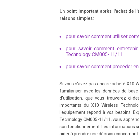
Page 4
6 7 First charge the battery in your AirPa
Un point important après l'achat de l
plug the power supply into an AC outlet. I
raisons simples:
Page 5
pour savoir comment utiliser corr
8 9 4. Set the correct time and touch Set. 
pour savoir comment entretenir
Set. 7. Similarly , set other options such
Technology CM005-11/11
screen.
pour savoir comment procéder en
Page 6
10 11 Y ou’ll want to install the Amazon
Si vous n'avez pas encore acheté X10 
amazon.com and set up a free account if y
familiariser avec les données de base 
d'utilisation, que vous trouverez ci-
importants du X10 Wireless Technolo
Page 7
l'équipement répond à vos besoins. Exp
12 13 6. T ouch OK. Uninstalling Apps 1. O
Technology CM005-11/11, vous apprendre
need to touch the Back icon to get to the 
son fonctionnement. Les informations s
aider à prendre une décision concernant 