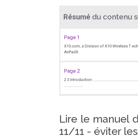
du contenu su
Résumé
Page 1
X10.com, a Division of X10 Wireless T ec
AirPadX.
Page 2
2 3 Introduction ...............................................
....................
Page 3
4 5 Congratulations! Y ou’re now the prou
Lire le manuel 
powerful 1 Ghz ARM Cortex A9 processor ,
11/11 - éviter l