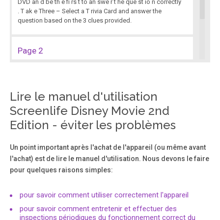
DVD an d be th e fi rs t to an swe r t he que st io n correctly
. T ak e Three – Select a T rivia Card and answer the
question based on the 3 clues provided.
Page 2
© 2007 Screenlife, LLC. All Rights Reserved. U.S. Pat. Nos.
6,987,926 and D470537; Taiwan Pat. No. I 250429. Other US
and foreign patents pending. Screenlife®, Scene It?®,
The DVD Game™, Flextime®, Final Cut® and Optreve® are
Lire le manuel d'utilisation
trademarks of Screenlife LLC, 111 South Jackson Street ,
Screenlife Disney Movie 2nd
Seattle, WA 98104.
Edition - éviter les problèmes
Un point important après l'achat de l'appareil (ou même avant
l'achat) est de lire le manuel d'utilisation. Nous devons le faire
pour quelques raisons simples:
pour savoir comment utiliser correctement l'appareil
pour savoir comment entretenir et effectuer des
inspections périodiques du fonctionnement correct du