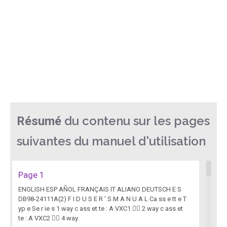
du contenu sur les pages
Résumé
suivantes du manuel d'utilisation
Page 1
ENGLISH ESP AÑOL FRANÇAIS IT ALIANO DEUTSCH E S
DB98-24111A(2) F I D U S E R ’ S M A N U A L Ca ss e tt e T
yp e Se r ie s 1 way c ass et te : A VXC1  2 way c ass et
te : A VXC2  4 way.