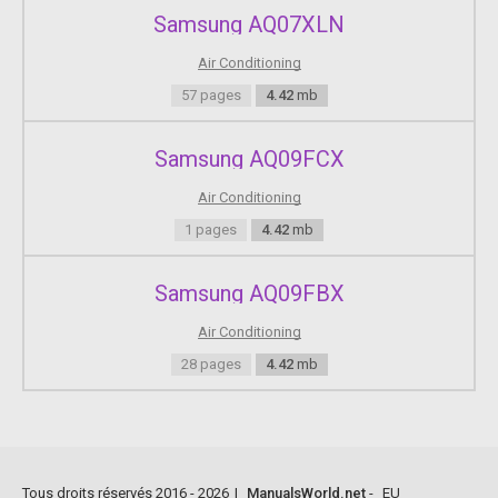
fr on t g ril le by pus hi ng o n bo th sid es and ce nt er . IM
Samsung AQ07XLN
POR T ANT Y o u m u s t gi v e a tt en ti o n wh e n d is a ss
e m bl i n g t he f ro n t g ril l e an d mu s t ch eck t h e sa f e
Air Conditioning
ty c l ip s h a v e b ee n i ns t a ll e d .
57 pages
4.42
mb
Page 14
Samsung AQ09FCX
E- 14 Cleaning Y our Air Conditioner ( C o n ti n u e d ) W ir e
d Re m ot e C o nt r ol l er W ir e le s s Re m ot e C on t r ol
Air Conditioning
le r 1 Op en t he fr on t g ril le by pus hi ng o n bo th sid es
1 pages
4.42
mb
and ce nt er .
Samsung AQ09FBX
Page 15
Air Conditioning
E- 15 ENGLISH Solving Common Problems Pr o ble m Ex pl
an at io n/S ol uti on Th e ai r c o nd i ti on er d oe s n o t op
28 pages
4.42
mb
er a t e a t al l .  Che c k i f p o w er is o n a nd op e ra t e t
h e a ir c on di t io ne r ag ai n.  Che c k i f t h e c ir c ui t br
e ak er is s wi t ch ed of f .
Page 16
Tous droits réservés 2016 - 2026
|
ManualsWorld.net
-
EU