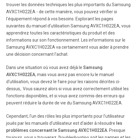
r co s me t ic s .  Do no t gi v e ex ces s iv e sh oc k t o t
trouver les données techniques les plus importants du Samsung
he a ir c on di t io n er .
AVXC1H022EA - de cette manière, vous pouvez vérifier si
l'équipement répond à vos besoins. Explorant les pages
suivantes du manuel d'utilisation Samsung AVXC1H022EA, vous
Page 8
apprendrez toutes les caractéristiques du produit et des
E- 8 V iew of the Indoor Unit Ai r f lo w b la d e Ai r i nl e t T
informations sur son fonctionnement. Les informations sur le
im e r in d ic a t or F an in d i ca t o r F i lt er si g n in d ic a t
Samsung AVXC1H022EA va certainement vous aider à prendre
or Re m ot e c on t r ol s e ns o r - H e a t P um p M o de l.
une décision concernant l'achat.
Page 9
Dans une situation où vous avez déjà le
Samsung
AVXC1H022EA
, mais vous avez pas encore lu le manuel
E- 9 ENGLISH V iew of the Indoor Unit I n d oo r U n i t A VX
C4   /  A VX CM   Air flow blades(outlet) T im e r in
d'utilisation, vous devez le faire pour les raisons décrites ci-
d ic a t or Re m ot e c on t r ol s e ns o r On / Of f b ut t o n .
dessus,. Vous saurez alors si vous avez correctement utilisé les
fonctions disponibles, et si vous avez commis des erreurs qui
peuvent réduire la durée de vie du Samsung AVXC1H022EA.
Page 10
E- 10 Operating Recommendations He r e a r e a f e w r ec
Cependant, l'un des rôles les plus importants pour l'utilisateur
om me n d at i o ns t h at y ou sh o u ld f o l lo w w he n u s
joués par les manuels d'utilisateur est d'aider à résoudre
les
in g y o ur a i r c on d i ti o n er . T opic Recommendation
problèmes concernant le Samsung AVXC1H022EA
. Presque
Heating per formances Th e he at pu mp fun cti on of th e
toujours, vous y trouverez
Troubleshooting
, soit les pannes et les
a ir con di ti on er ab sor bs hea t f ro m ou tsi de air an d