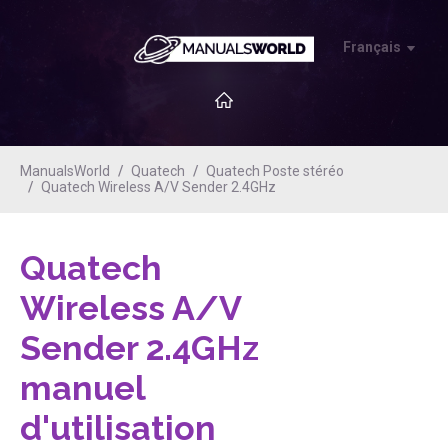
Français
ManualsWorld
Quatech
Quatech Poste stéréo
Quatech Wireless A/V Sender 2.4GHz
Quatech
Wireless A/V
Sender 2.4GHz
manuel
d'utilisation