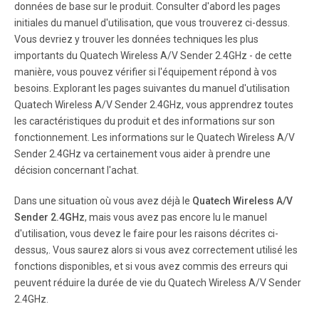
données de base sur le produit. Consulter d'abord les pages
selectable channels Audio S tereo audio input and output
Vi deo Composite input and output Dimensions 12.
initiales du manuel d'utilisation, que vous trouverez ci-dessus.
Vous devriez y trouver les données techniques les plus
importants du Quatech Wireless A/V Sender 2.4GHz - de cette
Page 8
manière, vous pouvez vérifier si l'équipement répond à vos
7 • If there is a microwave oven in use in the pa th between
besoins. Explorant les pages suivantes du manuel d'utilisation
the transmitter and receiver , remove the microwave oven
Quatech Wireless A/V Sender 2.4GHz, vous apprendrez toutes
or turn it off. • Make sure the transmitter and receiver are
les caractéristiques du produit et des informations sur son
within range of each other (range of approximately 300
fonctionnement. Les informations sur le Quatech Wireless A/V
feet; 100 me ters in a clear line of sight).
Sender 2.4GHz va certainement vous aider à prendre une
décision concernant l'achat.
Dans une situation où vous avez déjà le
Quatech Wireless A/V
Sender 2.4GHz
, mais vous avez pas encore lu le manuel
d'utilisation, vous devez le faire pour les raisons décrites ci-
dessus,. Vous saurez alors si vous avez correctement utilisé les
fonctions disponibles, et si vous avez commis des erreurs qui
peuvent réduire la durée de vie du Quatech Wireless A/V Sender
2.4GHz.