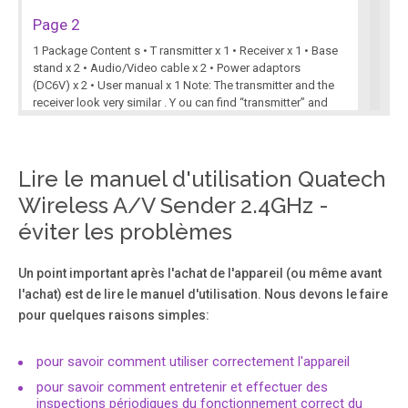
Page 2
1 Package Content s • T ransmitter x 1 • Receiver x 1 • Base
stand x 2 • Audio/Video cable x 2 • Power adaptors
(DC6V) x 2 • User manual x 1 Note: The transmitter and the
receiver look very similar . Y ou can find “transmitter” and
“receiver” l abels on the side of the units.
Lire le manuel d'utilisation Quatech
Page 3
Wireless A/V Sender 2.4GHz -
2 Setting Up Before you make the connection: • Set the
channel by pressing the select button on the front of the
éviter les problèmes
transmitter and the receiver to the same channel.
Un point important après l'achat de l'appareil (ou même avant
Page 4
l'achat) est de lire le manuel d'utilisation. Nous devons le faire
pour quelques raisons simples:
3 Note 1: If the A/V equipment has onl y one output for
audio (mono sound only), connect the white plug to that
single audio output jack. 1.2 Power Supply a. Plug one end
pour savoir comment utiliser correctement l'appareil
of the provided powe r adaptor into a wall outlet and the
pour savoir comment entretenir et effectuer des
other end into the rear of the transmitter .
inspections périodiques du fonctionnement correct du