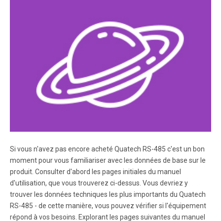
Inc. Manufacturer's Address: 5675 Hudson Industrial
Parkway Hudson, Ohio 44236 (USA) Application of
Council Directive: 89/336/EEC Stand.
Page 5
30 6.1 OS/2 ........................................................... 30 6 Other
Operating Systems ................................... 25 5.6.1 Changing
Resource Settings with Device Manager ............. 23 5.6
Viewing Resources with Device Manager .
Page 6
41 10 Troubleshooting ............................................. 40 9
Si vous n'avez pas encore acheté Quatech RS-485 c'est un bon
Specifications ................................................. 39 8 PCI
moment pour vous familiariser avec les données de base sur le
Resource Map ........................................... 38 7.8 RS-422/485
Peripheral Connection .......
produit. Consulter d'abord les pages initiales du manuel
d'utilisation, que vous trouverez ci-dessus. Vous devriez y
trouver les données techniques les plus importants du Quatech
Page 7
RS-485 - de cette manière, vous pouvez vérifier si l'équipement
1 General Information The Quatech, Inc. DSC-200/300
répond à vos besoins. Explorant les pages suivantes du manuel