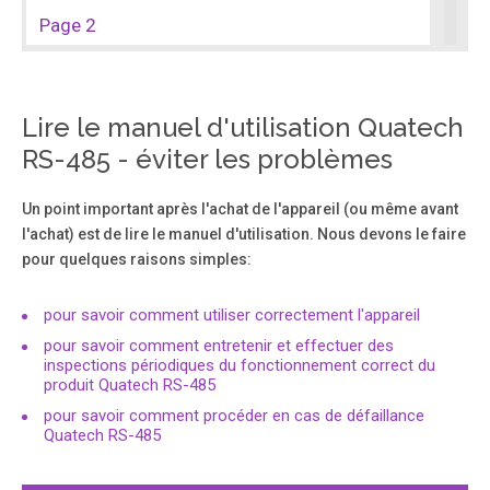
Page 2
WARRANTY INFORMATION Quatech, Inc. warrants the
DSC-200/300 to be free of defects for five (5) years from
the date of purchase. Quatech, Inc. will repair or replace
any board that fails to perform under normal operating
Lire le manuel d'utilisation Quatech
conditions and in accordance with the procedures
RS-485 - éviter les problèmes
outlined in this document during the warranty period.
Un point important après l'achat de l'appareil (ou même avant
Page 3
l'achat) est de lire le manuel d'utilisation. Nous devons le faire
pour quelques raisons simples:
 1998 - 2006, Quatech, Inc. NOTICE The information
contained in this document cannot be reproduced in any
form without the written consent of Quatech, Inc.
pour savoir comment utiliser correctement l'appareil
Likewise, any software programs that might accompany
this document can be used only in accordance with any
pour savoir comment entretenir et effectuer des
license agreement(s) between the purchaser and
inspections périodiques du fonctionnement correct du
Quatech, Inc.
produit Quatech RS-485
pour savoir comment procéder en cas de défaillance
Quatech RS-485
Page 4
Declaration of Conformity Manufacturer's Name: Quatech