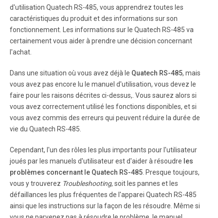
provides two RS-422 or RS-485 asynchronous serial
d'utilisation Quatech RS-485, vous apprendrez toutes les
communication interfaces for IBM-compatible personal
caractéristiques du produit et des informations sur son
computer systems using the PCI expansion bus. The DSC-
fonctionnement. Les informations sur le Quatech RS-485 va
200/300 uses Quatech's new Enhanced Serial Adapter
design.
certainement vous aider à prendre une décision concernant
l'achat.
Page 8
Dans une situation où vous avez déjà le
Quatech RS-485
, mais
1.1 Features The standard DSC-200/300 implements each
vous avez pas encore lu le manuel d'utilisation, vous devez le
of its communication channels with a 16550 UART and
faire pour les raisons décrites ci-dessus,. Vous saurez alors si
uses standard line driver and receiver components. For
vous avez correctement utilisé les fonctions disponibles, et si
improved performance and industrial-grade reliability,
vous avez commis des erreurs qui peuvent réduire la durée de
Quatech offers the fo llowing board upgrades: 1.
vie du Quatech RS-485.
Page 9
Cependant, l'un des rôles les plus importants pour l'utilisateur
joués par les manuels d'utilisateur est d'aider à résoudre
les
2 Hardware Configuration The DSC-200/300 is
problèmes concernant le Quatech RS-485
. Presque toujours,
automatically configured at boot time by the computer's
BIOS or operating system. There are no required switches
vous y trouverez
Troubleshooting
, soit les pannes et les
or jumpers to set for installation. This chapter lists a
défaillances les plus fréquentes de l'apparei Quatech RS-485
number of optional jumper settings that control various
ainsi que les instructions sur la façon de les résoudre. Même si
hardware features.
vous ne parvenez pas à résoudre le problème, le manuel