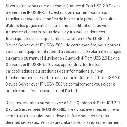
for the USB servers on the Network. Right Click on Server
Si vous n'avez pas encore acheté Quatech 4-Port USB 2.0 Device
Manager Main window and Click on “Search server” as
Server over IP USBN-500 c'est un bon moment pour vous
shown below.
familiariser avec les données de base sur le produit. Consulter
d'abord les pages initiales du manuel d'utilisation, que vous
trouverez ci-dessus. Vous devriez y trouver les données
Page 7
techniques les plus importants du Quatech 4-Port USB 2.0
It pops up the ‘Searching for Servers’ dialog and li st all
Device Server over IP USBN-500 - de cette manière, vous pouvez
the USB device se rvers on the Network as shown below
vérifier si l'équipement répond à vos besoins. Explorant les pages
The USB Device Server search is password protected and
should be unlocked in order to configure the selected
suivantes du manuel d'utilisation Quatech 4-Port USB 2.0 Device
device.
Server over IP USBN-500, vous apprendrez toutes les
caractéristiques du produit et des informations sur son
fonctionnement. Les informations sur le Quatech 4-Port USB 2.0
Page 8
Device Server over IP USBN-500 va certainement vous aider à
On selecting ‘Un-Lock’ the password dialog pops up as
prendre une décision concernant l'achat.
shown below. Key in the password in the ‘Password’
dialog. The default password for the USB IP Server is
Dans une situation où vous avez déjà le
Quatech 4-Port USB 2.0
“usbip” If the Authentication is successful a ‘Unlock OK’
Device Server over IP USBN-500
dialog appears. Now the Device server can be configured
, mais vous avez pas encore lu
for various settings as given below.
le manuel d'utilisation, vous devez le faire pour les raisons
décrites ci-dessus,. Vous saurez alors si vous avez correctement