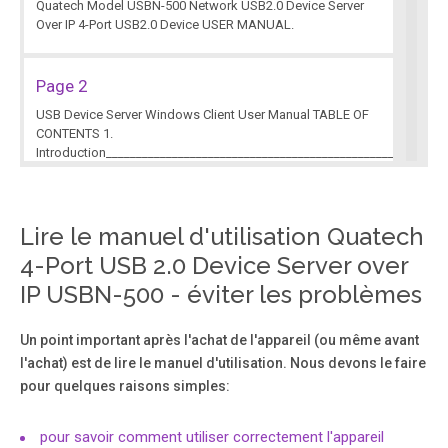
Quatech Model USBN-500 Network USB2.0 Device Server
Over IP 4-Port USB2.0 Device USER MANUAL.
Page 2
USB Device Server Windows Client User Manual TABLE OF
CONTENTS 1.
Introduction________________________________________________________
2. Windows
utility____________________________________________________________3
2.1. Virtual USB-IP Driver
Software_________________________________________4 2.
Lire le manuel d'utilisation Quatech
4-Port USB 2.0 Device Server over
IP USBN-500 - éviter les problèmes
Page 3
2. Windows utility USBIP Admin utility Setup is an Install
Shield ba sed application, which can be used for
Un point important après l'achat de l'appareil (ou même avant
installing, uninstalling and upgrading this USB device
l'achat) est de lire le manuel d'utilisation. Nous devons le faire
server Client S/W. Pl ease run the self-explanatory Install
pour quelques raisons simples:
shield application to install this USB device se rver Admin
Utility.
pour savoir comment utiliser correctement l'appareil