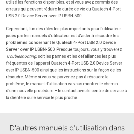
utilisé les fonctions disponibles, et si vous avez commis des
Page 9
erreurs qui peuvent réduire la durée de vie du Quatech 4-Port
The Basic Settings page allows you to specify a server
USB 2.0 Device Server over IP USBN-500.
name .Check the modify box and enter server name as
shown below. IP Settings Page: The IP Settings page
Cependant, l'un des rôles les plus importants pour l'utilisateur
allows you to modify the US B device server IP Address as
joués par les manuels d'utilisateur est d'aider à résoudre
les
shown below. The Default IP Address is 192.
problèmes concernant le Quatech 4-Port USB 2.0 Device
Server over IP USBN-500
. Presque toujours, vous y trouverez
Page 10
Troubleshooting
, soit les pannes et les défaillances les plus
fréquentes de l'apparei Quatech 4-Port USB 2.0 Device Server
After Selecting IP Configuration key in the IP Ad dress of
the USB device server in the IP Address field followed by
over IP USBN-500 ainsi que les instructions sur la façon de les
proper Subnet Mask & Gate Way as shown below. After
résoudre. Même si vous ne parvenez pas à résoudre le
entering IP address, Subnet Mask & Gate Way then click
problème, le manuel d‘utilisation va vous montrer le chemin
on “save” button.
d'une nouvelle procédure – le contact avec le centre de service à
la clientèle ou le service le plus proche.
Page 11
Check the Modify box to Enable or Disable password
option to the USB device server. b) Upgrade Firmware
This USB device server Firmware can be upgraded
D'autres manuels d'utilisation dans
remotely using the Firmware upgrade option. Select the