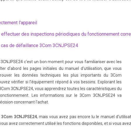
User s Guide i About this Guide Purpose This guide provides information and
ectement l'appareil
anagement of the Ethernet Power Supply.
t effectuer des inspections périodiques du fonctionnement co
n cas de défaillance 3Com 3CNJPSE24
ly User s Guide Technical Support 3Com provides easy access to technical supp
ervices. Information contained in this section is correct at time of publication
 3CNJPSE24 c'est un bon moment pour vous familiariser avec les
er d'abord les pages initiales du manuel d'utilisation, que vous
 trouver les données techniques les plus importants du 3Com
ser s Guide iii Knowledgebase Web Services This interactive tool contains te
vez vérifier si l'équipement répond à vos besoins. Explorant les
eers around the˚globe.˚Located on the World Wide Web at http:// knowledge
n 3Com 3CNJPSE24, vous apprendrez toutes les caractéristiques du
 fonctionnement. Les informations sur le 3Com 3CNJPSE24 va
écision concernant l'achat.
ly User s Guide Support from 3Com If you are unable to obtain assistance fro
e
3Com 3CNJPSE24
, mais vous avez pas encore lu le manuel d'utilisat
 3Com offers technical telephone support services.
 vous avez correctement utilisé les fonctions disponibles, et si vous a