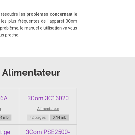
 à résoudre
les problèmes concernant le
pply This chapter contains
es les plus fréquentes de l'apparei 3Com
problème, le manuel d‘utilisation va vous
lus proche.
: - Remote power feeding of
e
Alimentateur
ail Figure 1 Ethernet Power Supply
ports configured as Media
46A
3Com 3C16020
r
Alimentateur
14
mb
42 pages
0.14
mb
atus of the Ethernet Power Supply
tige
3Com PSE2500-