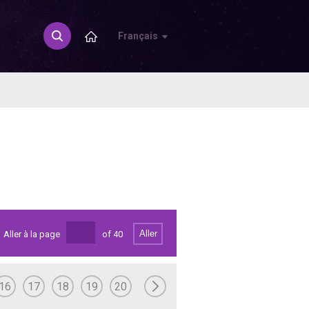
Français
Aller
Aller à la page
of
40
16
17
18
19
20
21
22
23
24
25
26