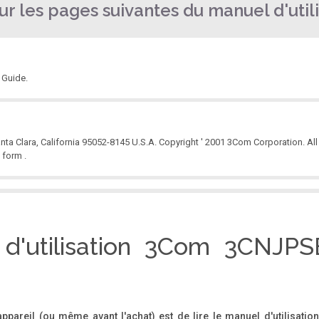
r les pages suivantes du manuel d'utili
 Guide.
a Clara, California 95052-8145 U.S.A. Copyright ' 2001 3Com Corporation. All r
 form .
.................................................. i Purpose .................................................................
 d'utilisation 3Com 3CNJPSE
'appareil (ou même avant l'achat) est de lire le manuel d'utilisati