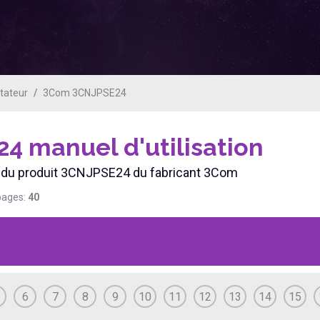
tateur
3Com 3CNJPSE24
24
manuel d'utilisation
ien du produit 3CNJPSE24 du fabricant 3Com
pages:
40
6
7
8
9
10
11
12
13
14
15