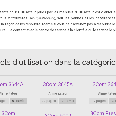
tants pour l'utilisateur joués par les manuels d'utilisateur est d'aider
 Ethernet Power Supply User s Guide 1-1 Introduction to the Ethernet Power Su
et Power Supply and how it can be used in your network.
 vous y trouverez
Troubleshooting
, soit les pannes et les défaillanc
 la façon de les résoudre. Même si vous ne parvenez pas à résoudre le 
 – le contact avec le centre de service à la clientèle ou le service le p
y 1-2 Ethernet Power Supply User s Guide Ethernet Power Supply main features
 AC outlets, .
ls d'utilisation dans la catégori
 Ethernet Power Supply User s Guide 1-3 Ethernet Power Supply Front View Det
utput Ports, Upper 24 Ports The Ethernet Power Supply has 24 Data & Power 
.
om 3644A
3Com 3645A
3Com 36
Alimentateur
Alimentateur
Alimentateu
ages
0.14
mb
27 pages
0.14
mb
27 pages
0.
 1-4 Ethernet Power Supply User s Guide LEDS The LEDs in the unit indicate st
ont panel, marked by AC , provides the Ethernet Power Supply status.
3Com
3Com Pres
3Com 5000