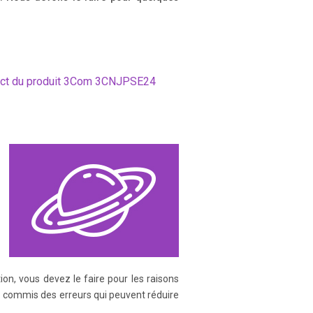
 procedures on hardware
rrect du produit 3Com 3CNJPSE24
ort information through a variety
.
chnical product information
base.
m the 3Com online technical
ion, vous devez le faire pour les raisons
vez commis des erreurs qui peuvent réduire