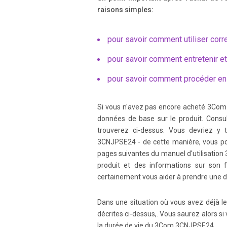
raisons simples:
Page 5
About This Guide Ethernet Power Supply 
pour savoir comment utiliser corr
installation, setup, configuration, and m
pour savoir comment entretenir e
Page 6
pour savoir comment procéder e
Technical Support ii Ethernet Power Supp
of services. This section describes these s
Si vous n'avez pas encore acheté 3Com
données de base sur le produit. Consult
Page 7
trouverez ci-dessus. Vous devriez y
About This Guide Ethernet Power Supply U
3CNJPSE24 - de cette manière, vous pou
compiled by 3Com expert technical engin
pages suivantes du manuel d'utilisatio
produit et des informations sur son
certainement vous aider à prendre une d
Page 8
Technical Support iv Ethernet Power Supp
Dans une situation où vous avez déjà l
resources or from your network supplier,
décrites ci-dessus,. Vous saurez alors si
la durée de vie du 3Com 3CNJPSE24.