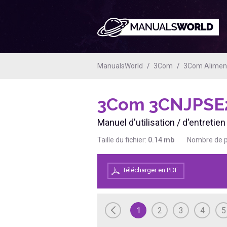
ManualsWorld
3Com
3Com Alimen
3Com 3CNJPSE
Manuel d'utilisation / d'entret
Taille du fichier:
0.14
mb
Nombre de 
Télécharger en PDF
1
2
3
4
5