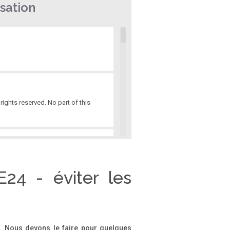
sation
ights reserved. No part of this
...................................... i Prerequisite
24 - éviter les
on. Nous devons le faire pour quelques