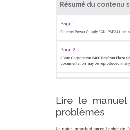
du contenu su
Résumé
Page 1
Ethernet Power Supply 3CNJPSE24 User s
Page 2
3Com Corporation 5400 Bayfront Plaza Sant
documentation may be reproduced in any
Page 3
Contents About this Guide .........................................
Skills and Knowledge .
Lire le manuel
problèmes
Page 4
.
Un point important après l'achat de l