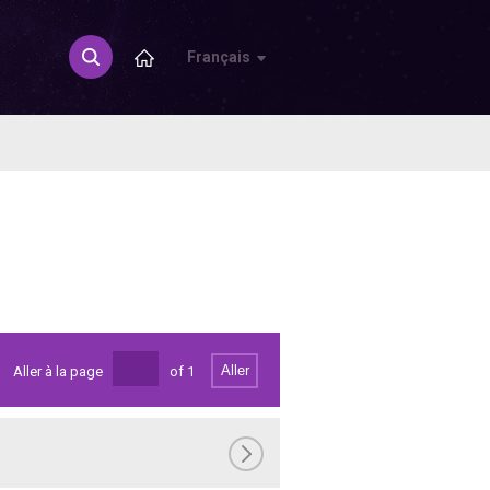
Français
Aller
Aller à la page
of
1