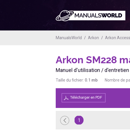
ManualsWorld
Arkon
Arkon Accesso
Arkon SM228
ma
Manuel d'utilisation / d'entreti
Taille du fichier:
0.1
mb
Nombre de p
Télécharger en PDF
1