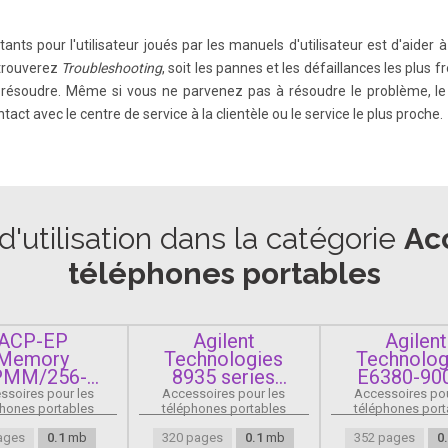
tants pour l'utilisateur joués par les manuels d'utilisateur est d'aider
 trouverez
Troubleshooting
, soit les pannes et les défaillances les plus
es résoudre. Même si vous ne parvenez pas à résoudre le problème, le 
ct avec le centre de service à la clientèle ou le service le plus proche.
'utilisation dans la catégorie
Acc
téléphones portables
ACP-EP
Agilent
Agilent
Memory
Technologies
Technolog
PMM/256-
8935 series
E6380-90
MOBILE
e6380a
ssoires pour les
Accessoires pour les
Accessoires pou
phones portables
téléphones portables
téléphones port
ages
0.1
mb
320 pages
0.1
mb
352 pages
0