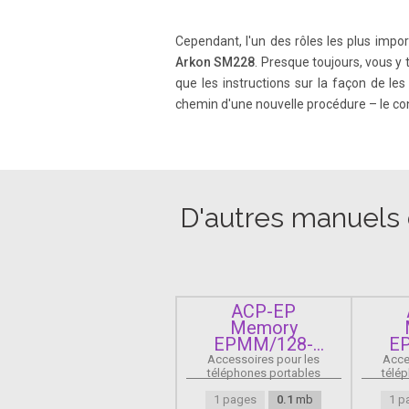
Cependant, l'un des rôles les plus impor
Arkon SM228
. Presque toujours, vous y
que les instructions sur la façon de l
chemin d'une nouvelle procédure – le conta
D'autres manuels d
ACP-EP
Memory
EPMM/128-
E
MOBILE
Accessoires pour les
Acce
téléphones portables
télé
1 pages
0.1
mb
1 p