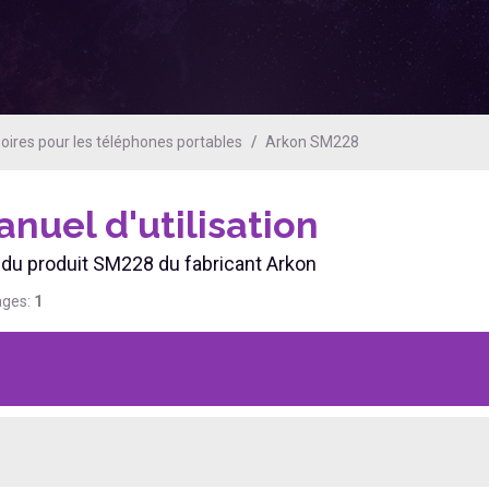
ires pour les téléphones portables
Arkon SM228
nuel d'utilisation
en du produit SM228 du fabricant Arkon
ages:
1