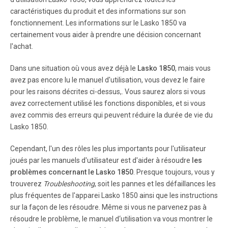
INSTRUCCIONES LEA CUID ADOSAMENTE LAS INSTR
caractéristiques du produit et des informations sur son
UCCIONES ANTES DE INTENT AR ARMAR, INST ALAR,
fonctionnement. Les informations sur le Lasko 1850 va
USAR O D AR MANTENIMIENT O AL PR ODUCT O DESCRIT
certainement vous aider à prendre une décision concernant
O .
l'achat.
Dans une situation où vous avez déjà le
Lasko 1850
, mais vous
avez pas encore lu le manuel d'utilisation, vous devez le faire
pour les raisons décrites ci-dessus,. Vous saurez alors si vous
avez correctement utilisé les fonctions disponibles, et si vous
avez commis des erreurs qui peuvent réduire la durée de vie du
Lasko 1850.
Cependant, l'un des rôles les plus importants pour l'utilisateur
joués par les manuels d'utilisateur est d'aider à résoudre
les
problèmes concernant le Lasko 1850
. Presque toujours, vous y
trouverez
Troubleshooting
, soit les pannes et les défaillances les
plus fréquentes de l'apparei Lasko 1850 ainsi que les instructions
sur la façon de les résoudre. Même si vous ne parvenez pas à
résoudre le problème, le manuel d‘utilisation va vous montrer le