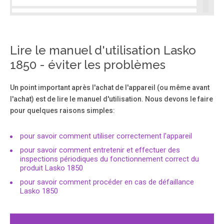
Page 2
Re v . B 10/07 2 2085441 Re v . B 10/07 11 2085441
MODELO 1850 Figura 13 Botón T emporizador Botón
Lire le manuel d'utilisation Lasko
Alimentación Botón V elocidad Baterías AAA Su
1850 - éviter les problèmes
ventilador de pedestal con control remoto tiene , además,
Tiras de Fijacíon . Quite la Película Protectora del dorso de
la pieza cuadrada de Tiras de Fijacíon y adhiérala al
Un point important après l'achat de l'appareil (ou même avant
control remoto .
l'achat) est de lire le manuel d'utilisation. Nous devons le faire
pour quelques raisons simples:
Page 3
pour savoir comment utiliser correctement l'appareil
Rear Grill Figure 8 Blade Fan Spinner Plastic Nut Figure 8A
Pin Groo ve MODELO 1850 FUNCIONAMIENTO Este
pour savoir comment entretenir et effectuer des
Ventilador puede hacerse funcionar mediante los
inspections périodiques du fonctionnement correct du
Controles Manuales ubicados en la parte superior de la
produit Lasko 1850
unidad (como se muestra en la Figura 10 ) o con el
pour savoir comment procéder en cas de défaillance
Control Remoto (se muestra en la Figura 13 ).
Lasko 1850
Page 4