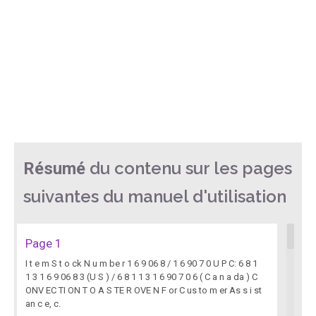
du contenu sur les pages
Résumé
suivantes du manuel d'utilisation
Page 1
I t e m S t o ck N u m be r 1 6 9 06 8 / 1 6 90 7 0 U P C: 6 8 1
1 3 1 6 9 06 8 3 (U S ) / 6 8 1 1 3 1 6 90 7 0 6 ( C a n a da ) C
ONV EC TI ON T O A S TE R OVE N F or C us to m er As s i st
an c e, c.