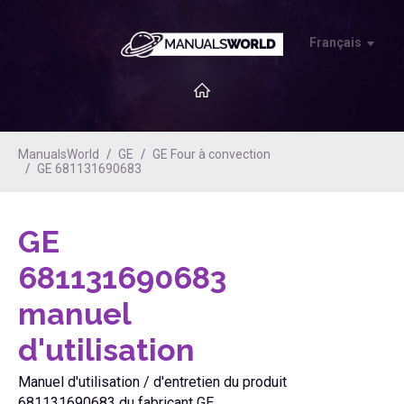
Français
ManualsWorld
GE
GE Four à convection
GE 681131690683
GE
681131690683
manuel
d'utilisation
Manuel d'utilisation / d'entretien du produit
681131690683 du fabricant GE