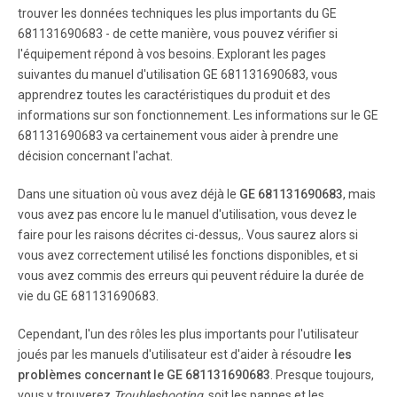
be baked on t he l ower posi tion wit h th e Bake Rack
trouver les données techniques les plus importants du GE
facing dow n, an d on the uppe r po sitio n wi th the Bake
681131690683 - de cette manière, vous pouvez vérifier si
R ack facin g up.
l'équipement répond à vos besoins. Explorant les pages
suivantes du manuel d'utilisation GE 681131690683, vous
Page 8
apprendrez toutes les caractéristiques du produit et des
informations sur son fonctionnement. Les informations sur le GE
C U ST OM E R A S S I ST A N C E TW O - Y EAR LI MI TE D
681131690683 va certainement vous aider à prendre une
W A RRA NTY Wh at does yo ur wa rra nty cov er ? • Any de
fect in mat eri al o r w orkm ans hip . Fo r h ow lon g a f t er
décision concernant l'achat.
t he ori gin al pur cha se ? • T w o ye ars. Wh at wil l w e d o
? • Pr ov ide you wit h a new one .
Dans une situation où vous avez déjà le
GE 681131690683
, mais
vous avez pas encore lu le manuel d'utilisation, vous devez le
faire pour les raisons décrites ci-dessus,. Vous saurez alors si
vous avez correctement utilisé les fonctions disponibles, et si
vous avez commis des erreurs qui peuvent réduire la durée de
vie du GE 681131690683.
Cependant, l'un des rôles les plus importants pour l'utilisateur
joués par les manuels d'utilisateur est d'aider à résoudre
les
problèmes concernant le GE 681131690683
. Presque toujours,
vous y trouverez
Troubleshooting
, soit les pannes et les