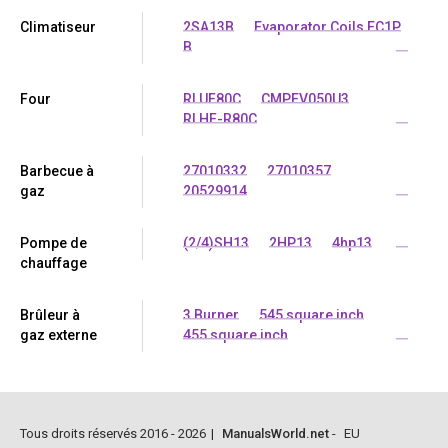
Climatiseur
2SA13B
Evaporator Coils EC1P
B
...
Four
RLUF80C
CMPEV050U3
RLHF-R80C
...
Barbecue à
27010332
27010357
gaz
20529914
...
Pompe de
(2/4)SH13
2HP13
4hp13
...
chauffage
Brûleur à
3 Burner
545 square inch
gaz externe
455 square inch
...
Tous droits réservés 2016 - 2026
|
ManualsWorld.net
-
EU