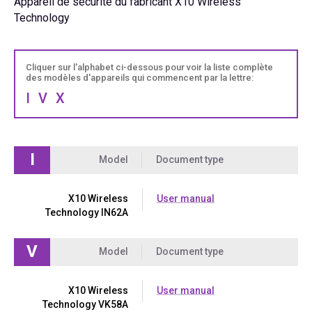
Appareil de sécurité du fabricant X10 Wireless
Technology
Cliquer sur l'alphabet ci-dessous pour voir la liste complète
des modèles d'appareils qui commencent par la lettre:
I
V
X
I
Model
Document type
X10 Wireless
User manual
Technology IN62A
V
Model
Document type
X10 Wireless
User manual
Technology VK58A