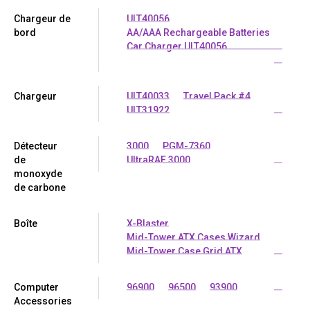
Chargeur de
ULT40056
bord
AA/AAA Rechargeable Batteries
Car Charger ULT40056
...
Chargeur
ULT40033
Travel Pack #4
ULT31922
...
Détecteur
3000
PGM-7360
de
UltraRAE 3000
...
monoxyde
de carbone
Boîte
X-Blaster
Mid-Tower ATX Cases Wizard
Mid-Tower Case Grid ATX
...
Computer
96900
96500
93900
...
Accessories