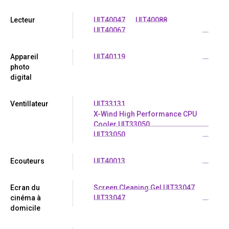
Lecteur
ULT40047
ULT40088
ULT40067
...
Appareil
ULT40119
...
photo
digital
Ventillateur
ULT33131
X-Wind High Performance CPU
Cooler ULT33050
ULT33050
...
Ecouteurs
ULT40013
...
Ecran du
Screen Cleaning Gel ULT33047
cinéma à
ULT33047
...
domicile