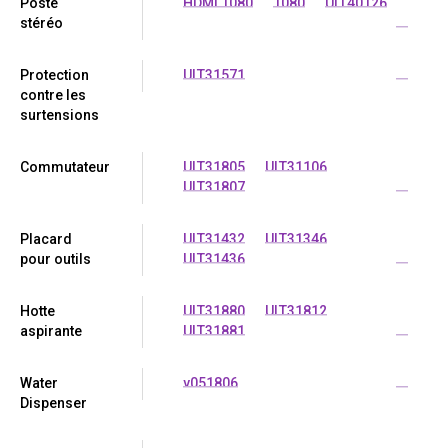
Poste
HDMI 1080
1080
ULT40126
stéréo
...
Protection
ULT31571
...
contre les
surtensions
Commutateur
ULT31805
ULT31106
ULT31807
...
Placard
ULT31432
ULT31346
pour outils
ULT31436
...
Hotte
ULT31880
ULT31812
aspirante
ULT31881
...
Water
v051806
...
Dispenser