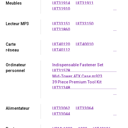
Meubles
ULT31914
ULT31911
ULT31910
...
Lecteur MP3
ULT33151
ULT33150
ULT31860
...
Carte
ULT40120
ULT40010
réseau
ULT40112
...
Ordinateur
Indispensable Fastener Set
personnel
ULT31578
Mid-Tower ATX Case m923
39 Piece Premium Tool Kit
ULT31348
...
Alimentateur
ULT33062
ULT33064
ULT33044
...